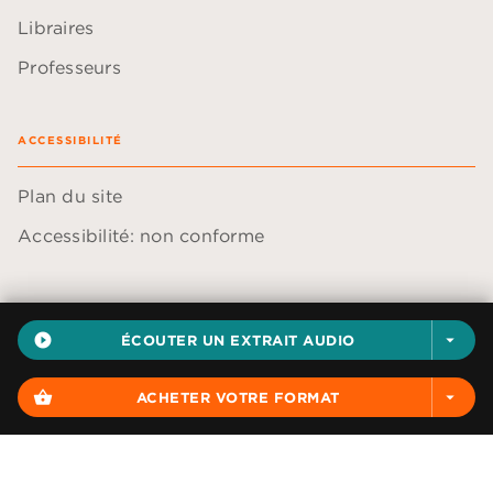
Libraires
Professeurs
ACCESSIBILITÉ
Plan du site
Accessibilité: non conforme
play_circle_filled
ÉCOUTER UN EXTRAIT AUDIO
arrow_drop_down
Données personnelles
Paramétrer vos cookies
shopping_basket
ACHETER VOTRE FORMAT
arrow_drop_down
Mentions légales
Conditions générales d'utilisation
Charte de référencement