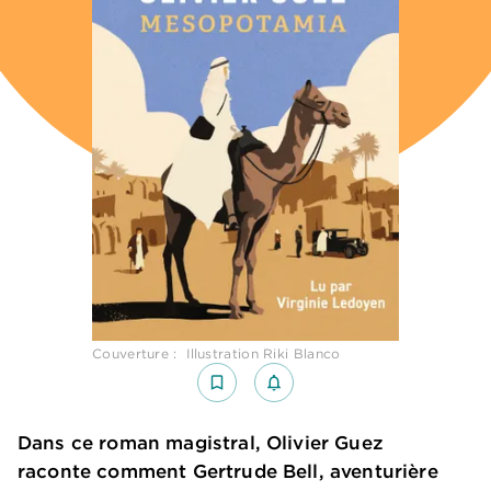
Couverture : Illustration Riki Blanco
bookmark_border
notifications_none_outlined
Dans ce roman magistral, Olivier Guez
raconte comment Gertrude Bell, aventurière