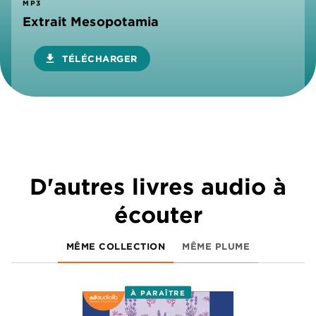
MP3
Extrait Mesopotamia
download
TÉLÉCHARGER
D'autres livres audio à
écouter
MÊME COLLECTION
MÊME PLUME
À PARAÎTRE