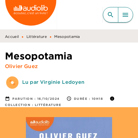
MENU
RECHERCHE
CONTENU
search
menu
PIED DE PAGE
•
•
Accueil
Littérature
Mesopotamia
Mesopotamia
Olivier Guez
Lu par Virginie Ledoyen
date_range
access_time
info
PARUTION :
16/10/2024
DURÉE :
10H18
COLLECTION :
LITTÉRATURE