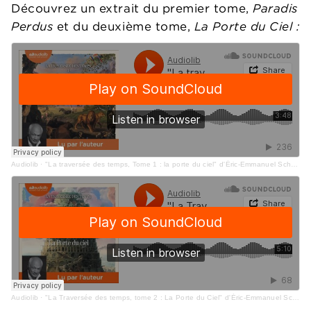
Découvrez un extrait du premier tome,
Paradis
Perdus
et du deuxième tome,
La Porte du Ciel :
Audiolib
·
"La traversée des temps, Tome 1 : la porte du ciel" d'Éric-Emmanuel Schmitt lu par l'auteur
Audiolib
·
"La Traversée des temps, tome 2 : La Porte du Ciel" d'Éric-Emmanuel Schmitt lu par l'auteur