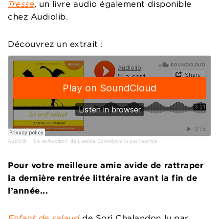
Tresse
, un livre audio également disponible
chez Audiolib.
Découvrez un extrait :
Audiolib
·
"Le cerf-volant" de Laetitia Colombani lu par l'autrice
Pour votre meilleure amie avide de rattraper
la dernière rentrée littéraire avant la fin de
l’année...
Enfant de salaud
de Sorj Chalandon lu par