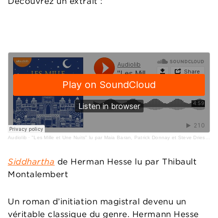
Découvrez un extrait :
Audiolib
·
"Les Mille et Une Nuits" lu par Maia Baran, Patrick Donnay et Steve Driesen
Siddhartha
de Herman Hesse lu par Thibault
Montalembert
Un roman d’initiation magistral devenu un
véritable classique du genre. Hermann Hesse