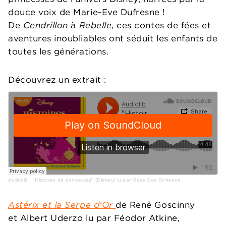
douce voix de Marie-Eve Dufresne !
De
Cendrillon
à
Rebelle
, ces contes de fées et
aventures inoubliables ont séduit les enfants de
toutes les générations.
Découvrez un extrait :
Audiolib
·
"Histoires de princesses" (Disney) lu par Marie-Eve Dufresne
Astérix et la Serpe d'Or
de René Goscinny
et Albert Uderzo lu par Féodor Atkine,