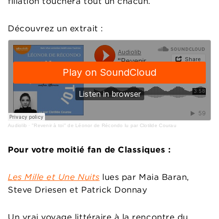
filiation touchera tout un chacun.
Découvrez un extrait :
Audiolib
·
"Revenir à toi" de Léonor de Récondo lu par Clotilde Courau
Pour votre moitié fan de Classiques :
Les Mille et Une Nuits
lues par Maia Baran,
Steve Driesen et Patrick Donnay
Un vrai voyage littéraire à la rencontre du