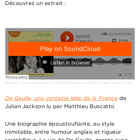
Découvrez un extrait :
Audiolib
·
"Une farouche liberté" de Gisèle Halimi avec Annick Cojean lu par Françoise Gillard
De Gaulle, une certaine idée de la France
de
Julian Jackson lu par Matthieu Buscatto
Une biographie époustouflante, au style
inimitable, entre humour anglais et rigueur