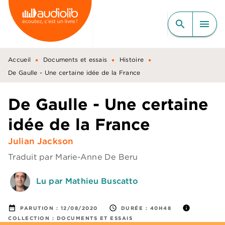
MENU
RECHERCHE
CONTENU
search
menu
PIED DE PAGE
•
•
•
Accueil
Documents et essais
Histoire
De Gaulle - Une certaine idée de la France
De Gaulle - Une certaine
idée de la France
Julian Jackson
Traduit par
Marie-Anne De Beru
Lu par Mathieu Buscatto
date_range
access_time
info
PARUTION :
12/08/2020
DURÉE :
40H48
COLLECTION :
DOCUMENTS ET ESSAIS