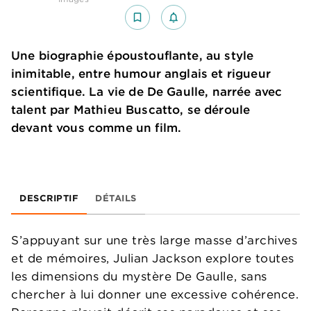
bookmark_border
notifications_none_outlined
Une biographie époustouflante, au style
inimitable, entre humour anglais et rigueur
scientifique. La vie de De Gaulle, narrée avec
talent par Mathieu Buscatto, se déroule
devant vous comme un film.
DESCRIPTIF
DÉTAILS
S’appuyant sur une très large masse d’archives
et de mémoires, Julian Jackson explore toutes
les dimensions du mystère De Gaulle, sans
chercher à lui donner une excessive cohérence.