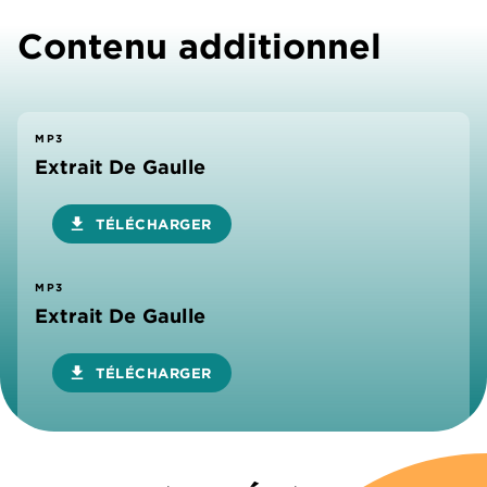
Contenu additionnel
MP3
Extrait De Gaulle
download
TÉLÉCHARGER
MP3
Extrait De Gaulle
download
TÉLÉCHARGER