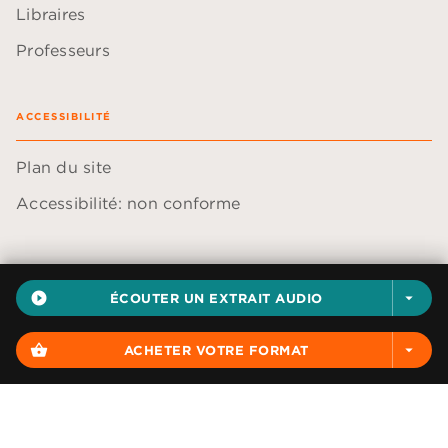
Libraires
Professeurs
ACCESSIBILITÉ
Plan du site
Accessibilité: non conforme
play_circle_filled
ÉCOUTER UN EXTRAIT AUDIO
arrow_drop_down
Données personnelles
Paramétrer vos cookies
shopping_basket
ACHETER VOTRE FORMAT
arrow_drop_down
Mentions légales
Conditions générales d'utilisation
Charte de référencement