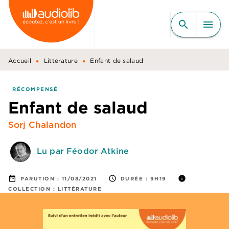
MENU
RECHERCHE
CONTENU
search
menu
PIED DE PAGE
•
•
Accueil
Littérature
Enfant de salaud
RÉCOMPENSÉ
Enfant de salaud
Sorj Chalandon
Lu par Féodor Atkine
date_range
access_time
info
PARUTION :
11/08/2021
DURÉE :
9H19
COLLECTION :
LITTÉRATURE