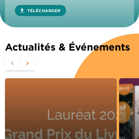
download
TÉLÉCHARGER
Actualités & Événements
navigate_before
navigate_next