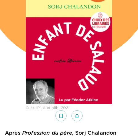
© et (P) Audiolib, 2021
bookmark_border
notifications_none_outlined
Après
Profession du père
, Sorj Chalandon