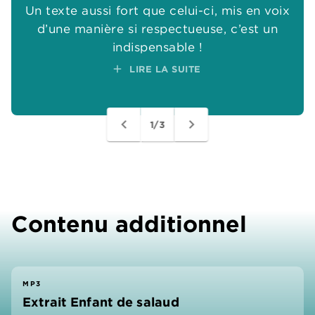
Un texte aussi fort que celui-ci, mis en voix
Un texte aussi fort que celui-ci, mis en voix
add
add
d’une manière si respectueuse, c’est un
d’une manière si respectueuse, c’est un
indispensable !
indispensable !
add
add
add
LIRE LA SUITE
LIRE LA SUITE
navigate_before
navigate_next
1/3
Contenu additionnel
MP3
Extrait Enfant de salaud