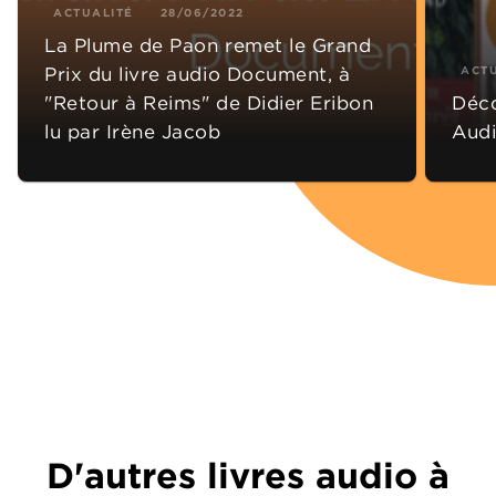
ACTUALITÉ
28/06/2022
La Plume de Paon remet le Grand
Prix du livre audio Document, à
ACT
"Retour à Reims" de Didier Eribon
Déco
lu par Irène Jacob
Audi
D'autres livres audio à