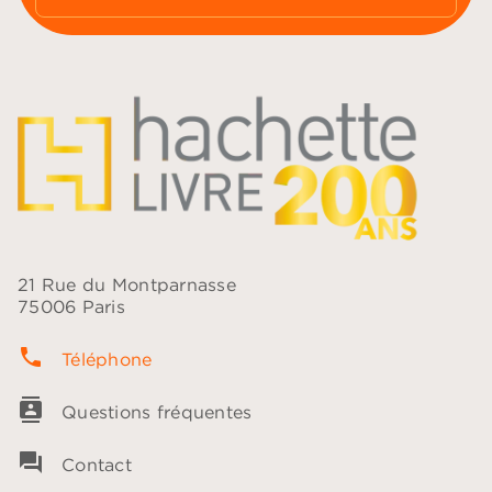
21 Rue du Montparnasse
75006 Paris
phone
Téléphone
contacts
Questions fréquentes
question_answer
Contact