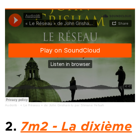
Audiolib
·
« Le Réseau » de John Grisham lu par Slimane Yefsah
2.
7m2 - La dixième