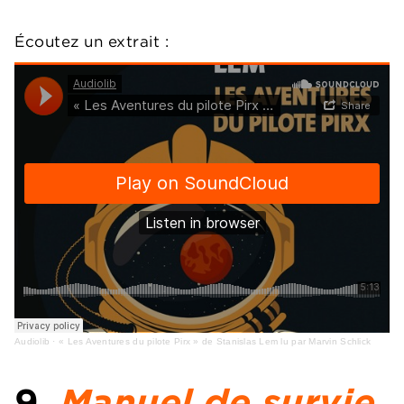
Écoutez un extrait :
Audiolib
·
« Les Aventures du pilote Pirx » de Stanislas Lem lu par Marvin Schlick
9.
Manuel de survie