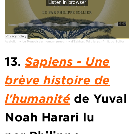
Audiolib
·
« Le Pouvoir du moment présent » d'Eckhart Tolle lu par Philippe Sollier
13.
Sapiens - Une
brève histoire de
l'humanité
de
Yuval
Noah Harari
lu