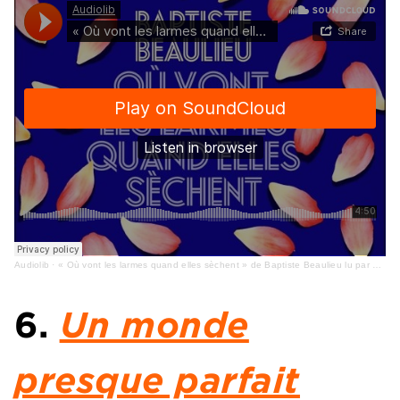
Audiolib
·
« Où vont les larmes quand elles sèchent » de Baptiste Beaulieu lu par Thomas Marceul
6.
Un monde
presque parfait