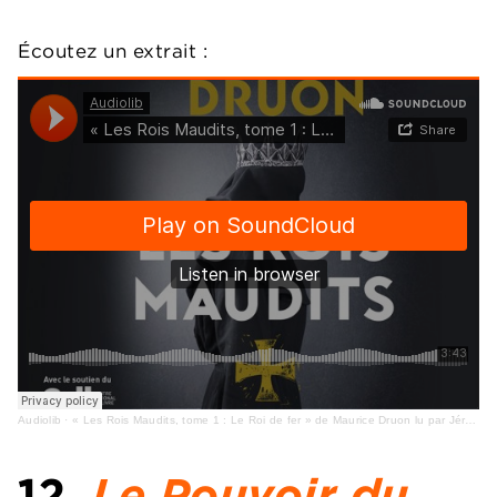
Écoutez un extrait :
Audiolib
·
« Les Rois Maudits, tome 1 : Le Roi de fer » de Maurice Druon lu par Jérémie Covillault
12.
Le Pouvoir du