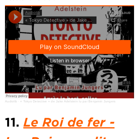
Audiolib
·
« Tokyo Detective » de Jake Adelstein lu par Benjamin Jungers
11.
Le Roi de fer -