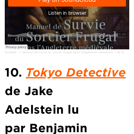
Audiolib
·
« Manuel de survie du sorcier frugal dans l'Angleterre médiévale » de B. Sanderson lu par D. Witecka
10.
Tokyo Detective
de
Jake
Adelstein
lu
par
Benjamin