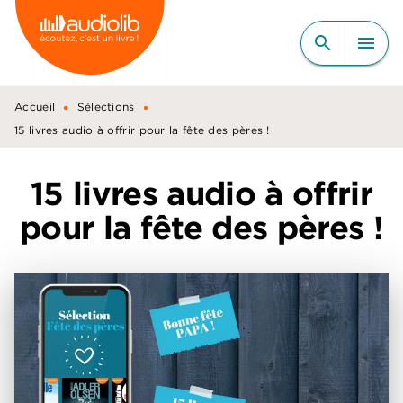
MENU
RECHERCHE
CONTENU
search
menu
PIED DE PAGE
•
•
Accueil
Sélections
15 livres audio à offrir pour la fête des pères !
15 livres audio à offrir
pour la fête des pères !