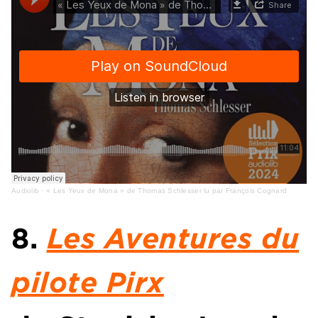
Audiolib
·
« Les Yeux de Mona » de Thomas Schlesser lu par François Cognard
8.
Les Aventures du
pilote Pirx