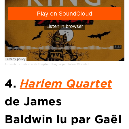
Audiolib
·
« Salem » de Stephen King lu par Julien Chatelet
4.
Harlem Quartet
de
James
Baldwin
lu par
Gaël