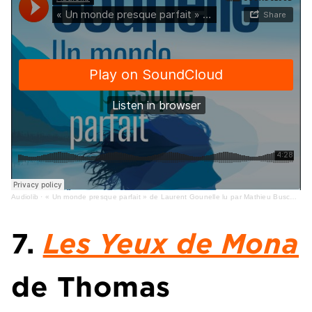
Audiolib
·
« Un monde presque parfait » de Laurent Gounelle lu par Mathieu Buscatto
7.
Les Yeux de Mona
de
Thomas