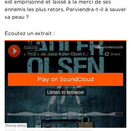
est emprisonné et laissé à la merci de ses
ennemis les plus retors. Parviendra-t-il à sauver
sa peau ?
Écoutez un extrait :
Audiolib
·
« 7m2 » de Jussi Adler-Olsen lu par Julien Chatelet