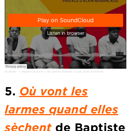
Audiolib
·
« Harlem Quartet » de James Baldwin lu par Gaël Kamilindi
5.
Où vont les
larmes quand elles
sèchent
de
Baptiste