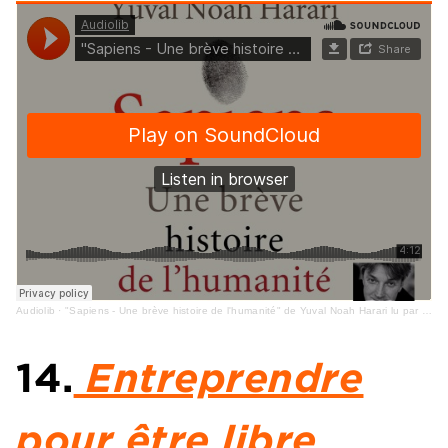
Audiolib
·
"Sapiens - Une brève histoire de l'humanité" de Yuval Noah Harari lu par Philippe Sollier
14.
Entreprendre
pour être libre