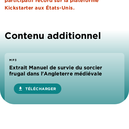
participatif record sur la plateforme
Kickstarter aux États-Unis.
Contenu additionnel
MP3
Extrait Manuel de survie du sorcier
frugal dans l'Angleterre médiévale
download
TÉLÉCHARGER