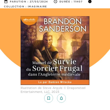
date_range
access_time
info
PARUTION :
27/03/2024
DURÉE :
11H07
COLLECTION :
IMAGINAIRE
Illustration de Steve Argyle © Dragonsteel
Entertainment, LLC, 2023
bookmark_border
notifications_none_outlined