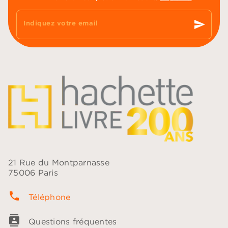
send
Indiquez votre email
21 Rue du Montparnasse
75006 Paris
phone
Téléphone
contacts
Questions fréquentes