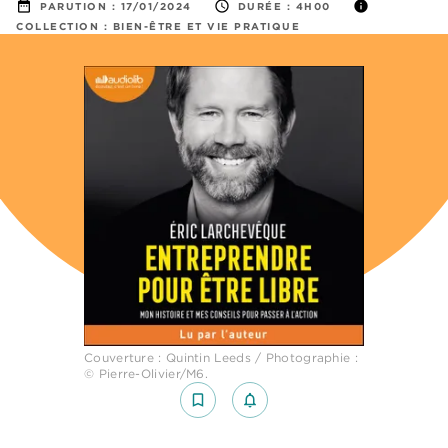
date_range
access_time
info
PARUTION :
17/01/2024
DURÉE :
4H00
COLLECTION :
BIEN-ÊTRE ET VIE PRATIQUE
Couverture : Quintin Leeds / Photographie :
© Pierre-Olivier/M6.
bookmark_border
notifications_none_outlined