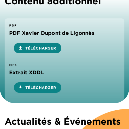
Contenu additionnel
PDF
PDF Xavier Dupont de Ligonnès
download
TÉLÉCHARGER
MP3
Extrait XDDL
download
TÉLÉCHARGER
Actualités & Événements