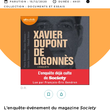
date_range
access_time
info
PARUTION :
15/12/2020
DURÉE :
4H01
COLLECTION :
DOCUMENTS ET ESSAIS
D.R.
bookmark_border
notifications_none_outlined
L’enquête-événement du magazine
Society