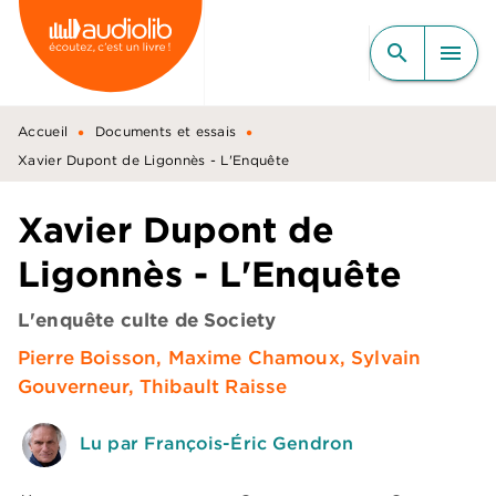
MENU
RECHERCHE
CONTENU
search
menu
PIED DE PAGE
•
•
Accueil
Documents et essais
Xavier Dupont de Ligonnès - L'Enquête
Xavier Dupont de
Ligonnès - L'Enquête
L'enquête culte de Society
Pierre Boisson
,
Maxime Chamoux
,
Sylvain
Gouverneur
,
Thibault Raisse
Lu par François-Éric Gendron