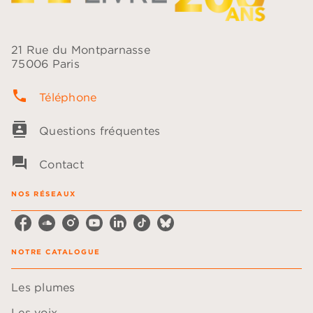
21 Rue du Montparnasse
75006 Paris
phone
Téléphone
contacts
Questions fréquentes
question_answer
Contact
NOS RÉSEAUX
NOTRE CATALOGUE
Les plumes
Les voix