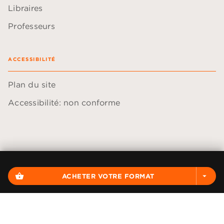
Libraires
Professeurs
ACCESSIBILITÉ
Plan du site
Accessibilité: non conforme
Données personnelles
Paramétrer vos cookies
shopping_basket
ACHETER VOTRE FORMAT
arrow_drop_down
Mentions légales
Conditions générales d'utilisation
Charte de référencement