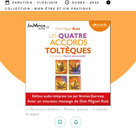
date_range
access_time
info
PARUTION :
11/05/2016
DURÉE :
2H52
COLLECTION :
BIEN-ÊTRE ET VIE PRATIQUE
© Nicholas Wilton - Photo auteur : © Karen
Kreiger
bookmark_border
notifications_none_outlined