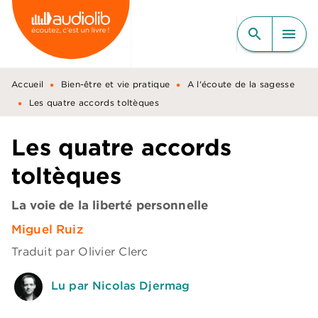
MENU
RECHERCHE
CONTENU
search
menu
PIED DE PAGE
•
•
Accueil
Bien-être et vie pratique
A l'écoute de la sagesse
•
Les quatre accords toltèques
Les quatre accords
toltèques
La voie de la liberté personnelle
Miguel Ruiz
Traduit par
Olivier Clerc
Lu par Nicolas Djermag