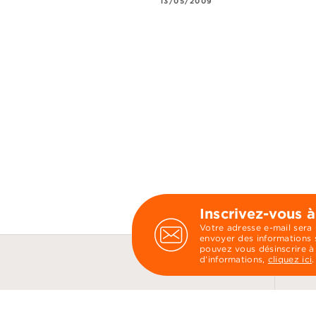
13/05/2009
Inscrivez-vous à
Votre adresse e-mail sera
envoyer des informations s
pouvez vous désinscrire à
d’informations,
cliquez ici
.