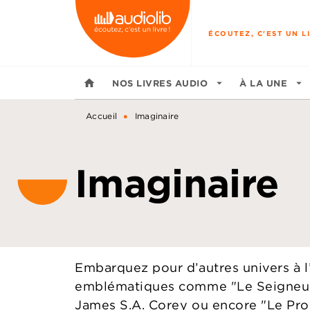
MENU
RECHERCHE
CONTENU
ÉCOUTEZ, C'EST UN LI
home
NOS LIVRES AUDIO
arrow_drop_down
À LA UNE
arrow_drop_down
•
Accueil
Imaginaire
Imaginaire
Embarquez pour d’autres univers à l’
emblématiques comme "Le Seigneur d
James S.A. Corey ou encore "Le Prob