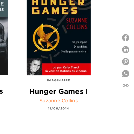
P
P
IMAGINAIRE
link
C
s
Hunger Games I
Suzanne Collins
11/06/2014