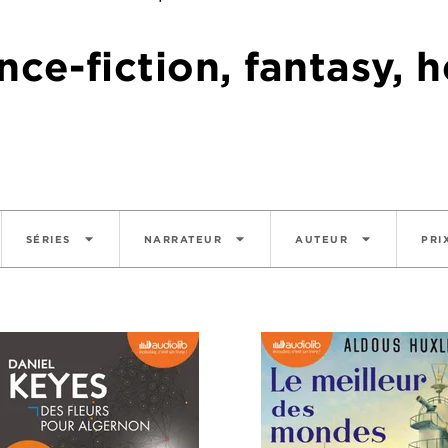
ce-fiction, fantasy, h
arrow_drop_down
arrow_drop_down
arrow_drop_down
SÉRIES
NARRATEUR
AUTEUR
PRI