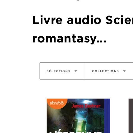
Livre audio Scien
romantasy...
arrow_drop_down
arrow_drop_down
SÉLECTIONS
COLLECTIONS