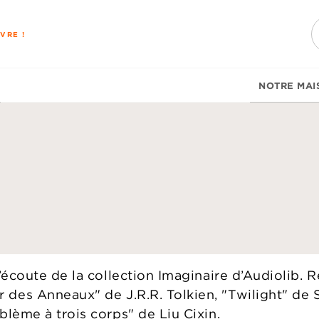
PIED DE PAGE
VRE !
NOTRE MAI
écoute de la collection Imaginaire d’Audiolib. R
es Anneaux" de J.R.R. Tolkien, "Twilight" de 
lème à trois corps" de Liu Cixin.