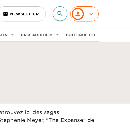
search
personn
keyboard_arrow_down
email
NEWSLETTER
search
SON
arrow_drop_down
PRIX AUDIOLIB
arrow_drop_down
BOUTIQUE CD
etrouvez ici des sagas
Stephenie Meyer, "The Expanse" de