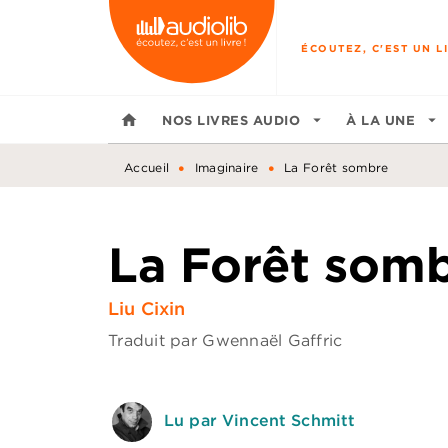
MENU
RECHERCHE
CONTENU
ÉCOUTEZ, C'EST UN LI
home
NOS LIVRES AUDIO
arrow_drop_down
À LA UNE
arrow_drop_down
•
•
Accueil
Imaginaire
La Forêt sombre
La Forêt som
Liu Cixin
Traduit par
Gwennaël Gaffric
Lu par Vincent Schmitt