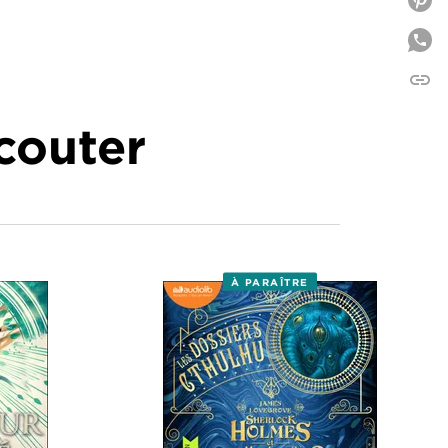
P
link
C
écouter
À PARAÎTRE