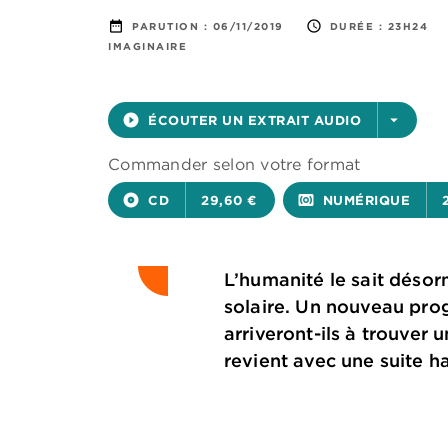
date_range
access_time
PARUTION :
06/11/2019
DURÉE :
23H24
IMAGINAIRE
play_circle_filled
ÉCOUTER UN EXTRAIT AUDIO
arrow_drop_down
Commander selon votre format
album
CD
29,60 €
surround_sound
NUMÉRIQUE
L’humanité le sait désor
solaire. Un nouveau pro
arriveront-ils à trouver 
revient avec une suite h