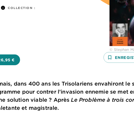
info
COLLECTION :
© Stephan Ma
bookmark_border
ENREGIS
26,95 €
mais, dans 400 ans les Trisolariens envahiront le
gramme pour contrer l’invasion ennemie se met e
une solution viable ? Après
Le Problème à trois co
aletante et magistrale.