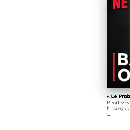
« Le Prob
Rendez-vo
l'incroyab
…