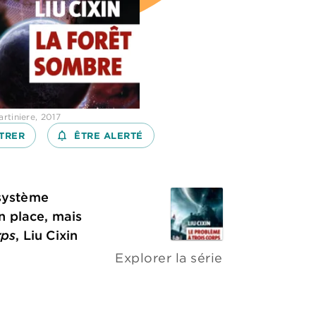
rtiniere, 2017
TRER
notifications_none_outlined
ÊTRE ALERTÉ
 système
n place, mais
rps
, Liu Cixin
Explorer la série