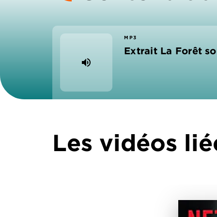
MP3
Extrait La Forêt s
volume_up
Les vidéos lié