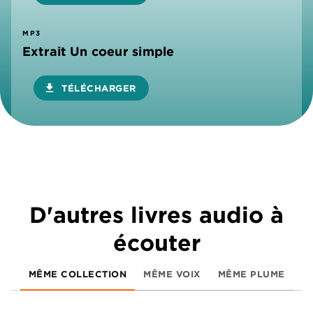
MP3
Extrait Un coeur simple
download
TÉLÉCHARGER
D'autres livres audio à
écouter
MÊME COLLECTION
MÊME VOIX
MÊME PLUME