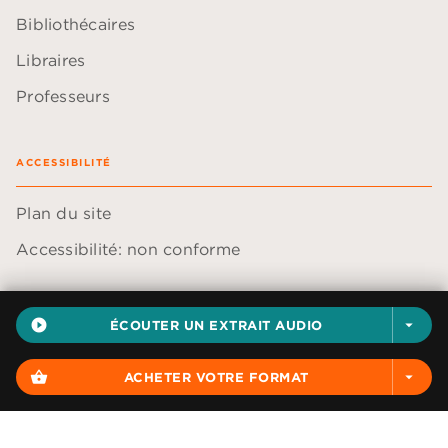
Bibliothécaires
Libraires
Professeurs
ACCESSIBILITÉ
Plan du site
Accessibilité: non conforme
play_circle_filled
ÉCOUTER UN EXTRAIT AUDIO
arrow_drop_down
Données personnelles
shopping_basket
ACHETER VOTRE FORMAT
arrow_drop_down
Paramétrer vos cookies
Mentions légales
Conditions générales d'utilisation