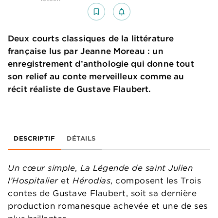
bookmark_border
notifications_none_outlined
Deux courts classiques de la littérature
française lus par Jeanne Moreau : un
enregistrement d’anthologie qui donne tout
son relief au conte merveilleux comme au
récit réaliste de Gustave Flaubert.
DESCRIPTIF
DÉTAILS
Un cœ
ur simple
,
La Légende de saint Julien
l’Hospitalier
et
Hérodias
, composent les Trois
contes de Gustave Flaubert, soit sa dernière
production romanesque achevée et une de ses