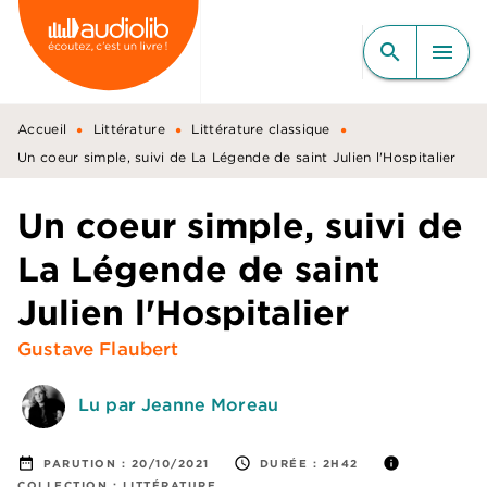
MENU
RECHERCHE
CONTENU
search
menu
PIED DE PAGE
•
•
•
Accueil
Littérature
Littérature classique
Un coeur simple, suivi de La Légende de saint Julien l'Hospitalier
Un coeur simple, suivi de
La Légende de saint
Julien l'Hospitalier
Gustave Flaubert
Lu par Jeanne Moreau
date_range
access_time
info
PARUTION :
20/10/2021
DURÉE :
2H42
COLLECTION :
LITTÉRATURE