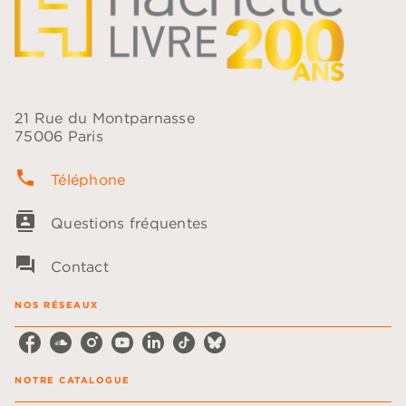
21 Rue du Montparnasse
75006 Paris
phone
Téléphone
contacts
Questions fréquentes
question_answer
Contact
NOS RÉSEAUX
NOTRE CATALOGUE