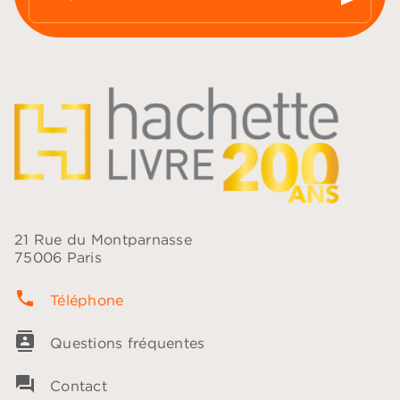
21 Rue du Montparnasse
75006 Paris
phone
Téléphone
contacts
Questions fréquentes
question_answer
Contact