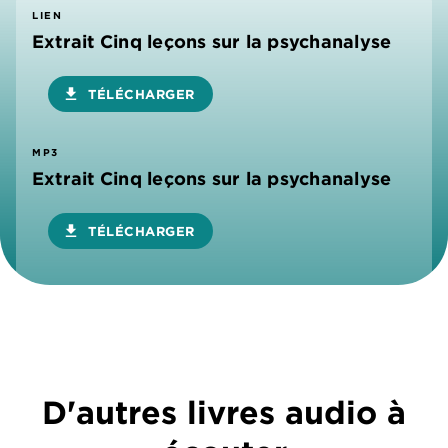
LIEN
Extrait Cinq leçons sur la psychanalyse
download
TÉLÉCHARGER
MP3
Extrait Cinq leçons sur la psychanalyse
download
TÉLÉCHARGER
D'autres livres audio à