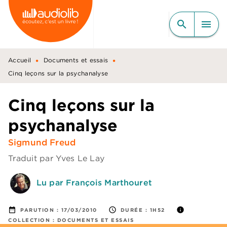
MENU
RECHERCHE
CONTENU
search
menu
PIED DE PAGE
•
•
Accueil
Documents et essais
Cinq leçons sur la psychanalyse
Cinq leçons sur la
psychanalyse
Sigmund Freud
Traduit par
Yves Le Lay
Lu par François Marthouret
date_range
access_time
info
PARUTION :
17/03/2010
DURÉE :
1H52
COLLECTION :
DOCUMENTS ET ESSAIS