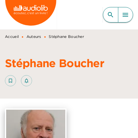
MENU
RECHERCHE
CONTENU
search
menu
PIED DE PAGE
•
•
Accueil
Auteurs
Stéphane Boucher
Stéphane Boucher
bookmark_border
notifications_none_outlined