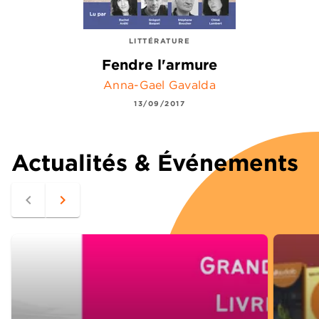
LITTÉRATURE
Fendre l'armure
Anna-Gael Gavalda
13/09/2017
Actualités & Événements
navigate_before
navigate_next