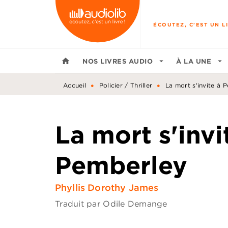
MENU
RECHERCHE
CONTENU
ÉCOUTEZ, C'EST UN LI
home
NOS LIVRES AUDIO
arrow_drop_down
À LA UNE
arrow_drop_down
•
•
Accueil
Policier / Thriller
La mort s'invite à 
La mort s'invi
Pemberley
Phyllis Dorothy James
Traduit par
Odile Demange