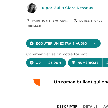
Lu par Guila Clara Kessous
date_range
access_time
PARUTION :
16/01/2013
DURÉE :
10H22
THRILLER
play_circle_filled
ÉCOUTER UN EXTRAIT AUDIO
arrow_drop_down
Commander selon votre format
album
CD
23,90 €
surround_sound
NUMÉRIQUE
Un roman brillant qui en
DESCRIPTIF
DÉTAILS
AV