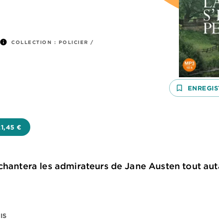
info
COLLECTION :
POLICIER /
bookmark_border
ENREGIS
21,45 €
chantera les admirateurs de Jane Austen tout aut
IS