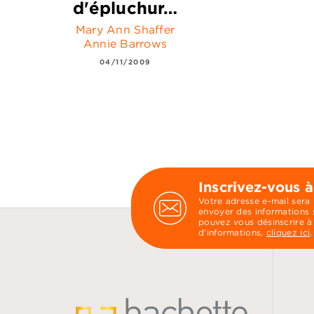
d'épluchur…
Mary Ann Shaffer
Annie Barrows
04/11/2009
Inscrivez-vous à
Votre adresse e-mail sera
envoyer des informations s
pouvez vous désinscrire à
d’informations,
cliquez ici
.