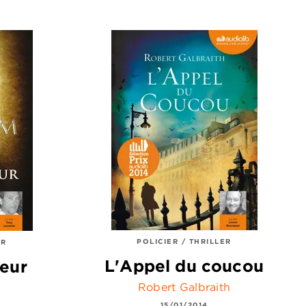
POLICIER / THRILLER
ER
L'Appel du coucou
teur
Robert Galbraith
15/01/2014