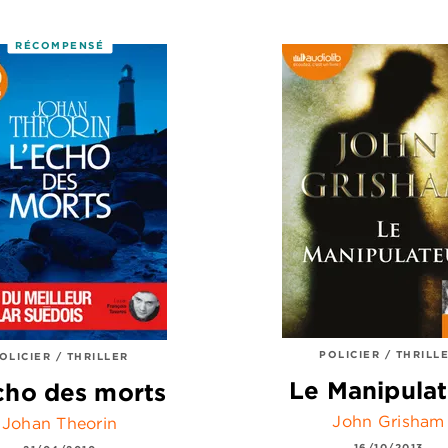
RÉCOMPENSÉ
POLICIER / THRILL
OLICIER / THRILLER
Le Manipula
cho des morts
John Grisham
Johan Theorin
16/10/2013