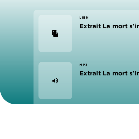
LIEN
Extrait La mort s'
file_copy
MP3
Extrait La mort s'
volume_up