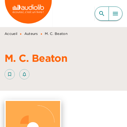
MENU
RECHERCHE
CONTENU
search
menu
PIED DE PAGE
•
•
Accueil
Auteurs
M. C. Beaton
M. C. Beaton
bookmark_border
notifications_none_outlined