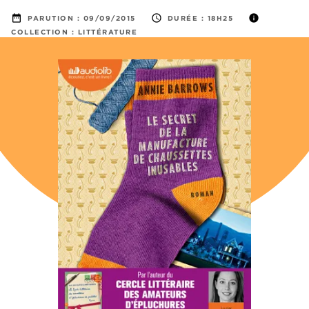
date_range
access_time
info
PARUTION :
09/09/2015
DURÉE :
18H25
COLLECTION :
LITTÉRATURE