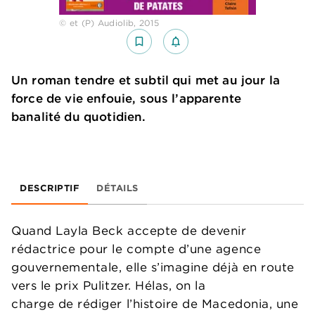
© et (P) Audiolib, 2015
bookmark_border
notifications_none_outlined
Un roman tendre et subtil qui met au jour la
force de vie enfouie, sous l’apparente
banalité du quotidien.
DESCRIPTIF
DÉTAILS
Quand Layla Beck accepte de devenir
rédactrice pour le compte d’une agence
gouvernementale, elle s’imagine déjà en route
vers le prix Pulitzer. Hélas, on la
charge de rédiger l’histoire de Macedonia, une