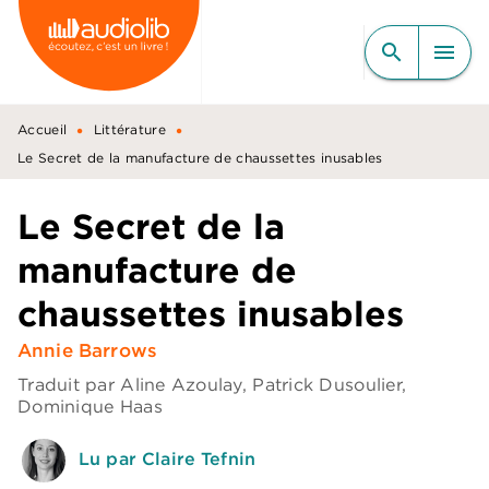
MENU
RECHERCHE
CONTENU
search
menu
PIED DE PAGE
•
•
Accueil
Littérature
Le Secret de la manufacture de chaussettes inusables
Le Secret de la
manufacture de
chaussettes inusables
Annie Barrows
Traduit par
Aline Azoulay
,
Patrick Dusoulier
,
Dominique Haas
Lu par Claire Tefnin