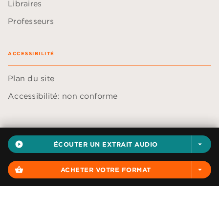
Libraires
Professeurs
ACCESSIBILITÉ
Plan du site
Accessibilité: non conforme
play_circle_filled
ÉCOUTER UN EXTRAIT AUDIO
arrow_drop_down
Données personnelles
Paramétrer vos cookies
shopping_basket
ACHETER VOTRE FORMAT
arrow_drop_down
Mentions légales
Conditions générales d'utilisation
Charte de référencement