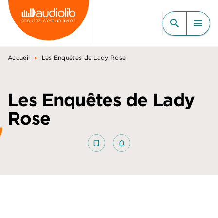
MENU
RECHERCHE
CONTENU
search
menu
PIED DE PAGE
•
Accueil
Les Enquêtes de Lady Rose
Les Enquêtes de Lady
Rose
bookmark_border
notifications_none_outlined