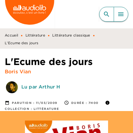
MENU
RECHERCHE
CONTENU
search
menu
PIED DE PAGE
•
•
•
Accueil
Littérature
Littérature classique
L'Ecume des jours
L'Ecume des jours
Boris Vian
Lu par Arthur H
date_range
access_time
info
PARUTION :
11/03/2009
DURÉE :
7H00
COLLECTION :
LITTÉRATURE