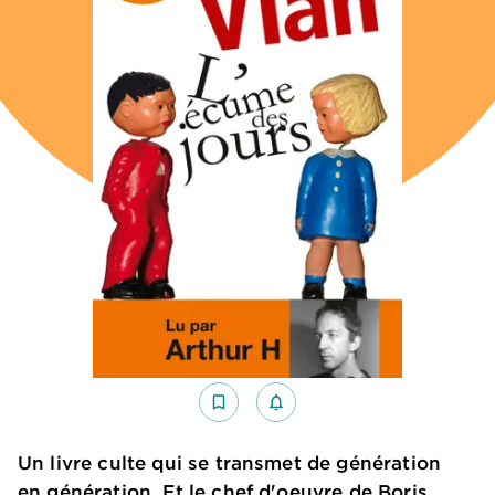
bookmark_border
notifications_none_outlined
Un livre culte qui se transmet de génération
en génération. Et le chef d'oeuvre de Boris