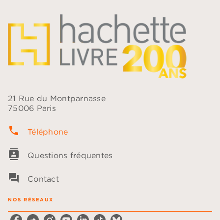
21 Rue du Montparnasse
75006 Paris
phone
Téléphone
contacts
Questions fréquentes
question_answer
Contact
NOS RÉSEAUX