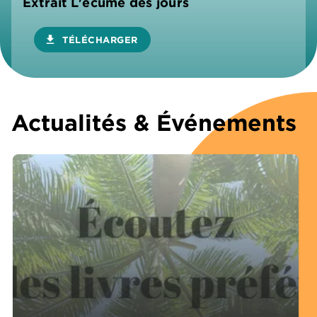
Extrait L'écume des jours
download
TÉLÉCHARGER
Actualités & Événements