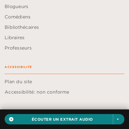
Blogueurs
Comédiens
Bibliothécaires
Libraires
Professeurs
ACCESSIBILITÉ
Plan du site
Accessibilité: non conforme
play_circle_filled
ÉCOUTER UN EXTRAIT AUDIO
arrow_drop_down
Données personnelles