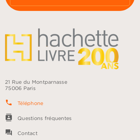
21 Rue du Montparnasse
75006 Paris
phone
Téléphone
contacts
Questions fréquentes
question_answer
Contact