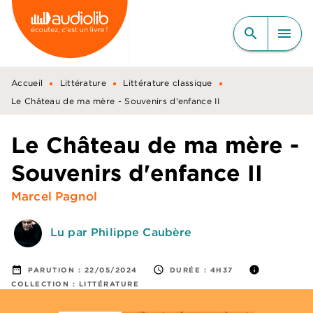
MENU
RECHERCHE
CONTENU
search
menu
PIED DE PAGE
•
•
•
Accueil
Littérature
Littérature classique
Le Château de ma mère - Souvenirs d'enfance II
Le Château de ma mère -
Souvenirs d'enfance II
Marcel Pagnol
Lu par Philippe Caubère
date_range
access_time
info
PARUTION :
22/05/2024
DURÉE :
4H37
COLLECTION :
LITTÉRATURE