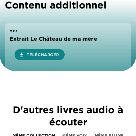
Contenu additionnel
MP3
Extrait Le Château de ma mère
download
TÉLÉCHARGER
D'autres livres audio à
écouter
MÊME COLLECTION
MÊME VOIX
MÊME PLUME