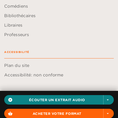
Comédiens
Bibliothécaires
Libraires
Professeurs
ACCESSIBILITÉ
Plan du site
Accessibilité: non conforme
play_circle_filled
ÉCOUTER UN EXTRAIT AUDIO
arrow_drop_down
Données personnelles
Paramétrer vos cookies
shopping_basket
ACHETER VOTRE FORMAT
arrow_drop_down
Mentions légales