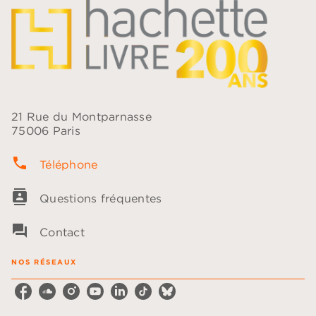
21 Rue du Montparnasse
75006 Paris
phone
Téléphone
contacts
Questions fréquentes
question_answer
Contact
NOS RÉSEAUX