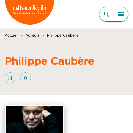
MENU
RECHERCHE
CONTENU
search
menu
PIED DE PAGE
•
•
Accueil
Auteurs
Philippe Caubère
Philippe Caubère
bookmark_border
notifications_none_outlined