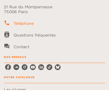
21 Rue du Montparnasse
75006 Paris
phone
Téléphone
contacts
Questions fréquentes
question_answer
Contact
NOS RÉSEAUX
NOTRE CATALOGUE
Les plumes
Les voix