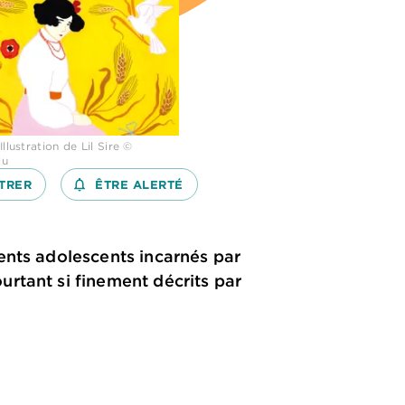
Illustration de Lil Sire ©
lu
TRER
notifications_none_outlined
ÊTRE ALERTÉ
ents adolescents incarnés par
rtant si finement décrits par