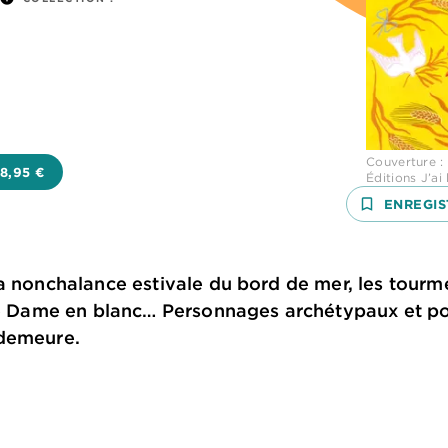
Couverture : 
18,95 €
Éditions J’ai 
bookmark_border
ENREGIS
a nonchalance estivale du bord de mer, les tourm
de Dame en blanc… Personnages archétypaux et pou
 demeure.