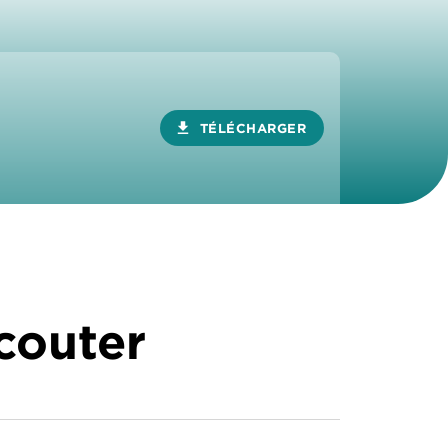
download
TÉLÉCHARGER
écouter