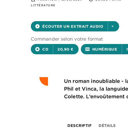
LITTÉRATURE
play_circle_filled
ÉCOUTER UN EXTRAIT AUDIO
arrow_drop_down
Commander selon votre format
album
CD
20,90 €
surround_sound
NUMÉRIQUE
Un roman inoubliable - l
Phil et Vinca, la langui
Colette. L’envoûtement
DESCRIPTIF
DÉTAILS