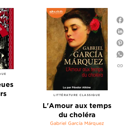
P
P
link
C
QUE
eues
rs
LITTÉRATURE CLASSIQUE
L'Amour aux temps
du choléra
Gabriel García Márquez