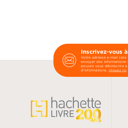
Inscrivez-vous à
Votre adresse e-mail sera
envoyer des informations s
pouvez vous désinscrire à
d’informations,
cliquez ici
.