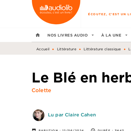
MENU
RECHERCHE
CONTENU
ÉCOUTEZ, C'EST UN LI
home
NOS LIVRES AUDIO
arrow_drop_down
À LA UNE
arrow_drop_down
•
•
•
Accueil
Littérature
Littérature classique
L
Le Blé en her
Colette
Lu par Claire Cahen
date_range
access_time
PARUTION :
12/06/2024
DURÉE :
3H43