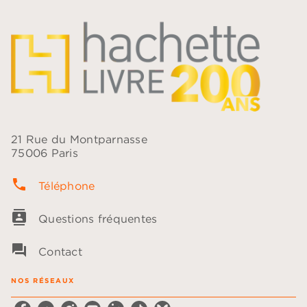
21 Rue du Montparnasse
75006 Paris
phone
Téléphone
contacts
Questions fréquentes
question_answer
Contact
NOS RÉSEAUX