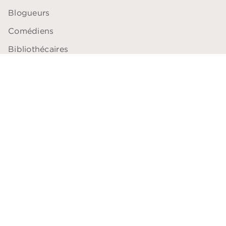
Blogueurs
Comédiens
Bibliothécaires
Libraires
Professeurs
ACCESSIBILITÉ
Plan du site
Accessibilité: non conforme
Données personnelles