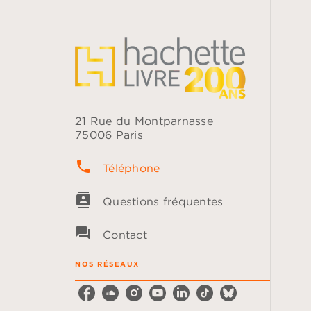
21 Rue du Montparnasse
75006 Paris
phone
Téléphone
contacts
Questions fréquentes
question_answer
Contact
NOS RÉSEAUX