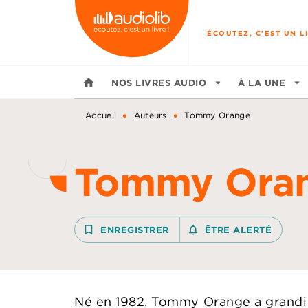
MENU
RECHERCHE
CONTENU
ÉCOUTEZ, C'EST UN LI
home
NOS LIVRES AUDIO
arrow_drop_down
À LA UNE
arrow_drop_down
•
•
Accueil
Auteurs
Tommy Orange
Tommy Ora
bookmark_border
ENREGISTRER
notifications_none_outline
ÊTRE ALERTÉ
Né en 1982, Tommy Orange a grandi à