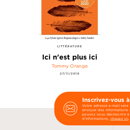
LITTÉRATURE
Ici n'est plus ici
Tommy Orange
27/11/2019
Inscrivez-vous à
Votre adresse e-mail sera
envoyer des informations s
pouvez vous désinscrire à
d’informations,
cliquez ici
.