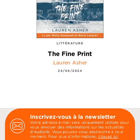
LITTÉRATURE
The Fine Print
Lauren Asher
24/04/2024
Inscrivez-vous à la newsletter
Votre adresse e-mail sera uniquement utilisée pour
vous envoyer des informations sur les actualités
d'Audiolib. Vous pouvez vous désinscrire à tout
moment. Pour plus d’informations,
cliquez ici
.