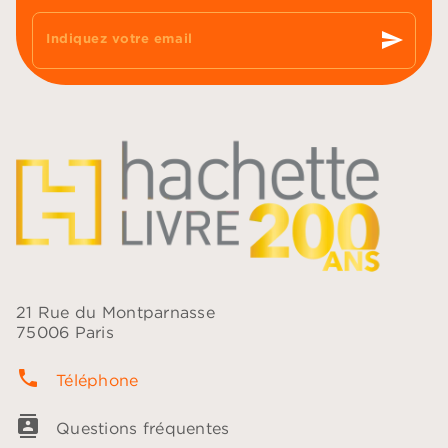
send
Indiquez votre email
21 Rue du Montparnasse
75006 Paris
phone
Téléphone
contacts
Questions fréquentes