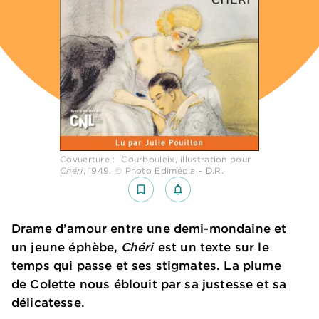
Covuerture : Courbouleix, illustration pour
Chéri
, 1949. © Photo Edimédia - D.R.
bookmark_border
notifications_none_outlined
Drame d’amour entre une demi-mondaine et
un jeune éphèbe,
Chéri
est un texte sur le
temps qui passe et ses stigmates. La plume
de Colette nous éblouit par sa justesse et sa
délicatesse.