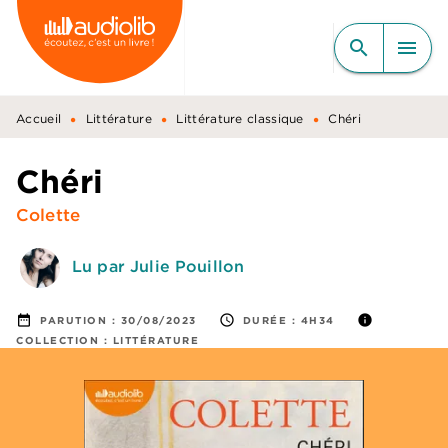
MENU
RECHERCHE
CONTENU
search
menu
PIED DE PAGE
•
•
•
Accueil
Littérature
Littérature classique
Chéri
Chéri
Colette
Lu par Julie Pouillon
date_range
access_time
info
PARUTION :
30/08/2023
DURÉE :
4H34
COLLECTION :
LITTÉRATURE