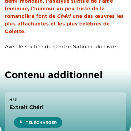
demi-mondain, l’analyse subtile de l’âme
féminine, l’humour un peu triste de la
romancière font de
Chéri
une des œuvres les
plus attachantes et les plus célèbres de
Colette.
Avec le soutien du Centre National du Livre.
Contenu additionnel
MP3
Extrait Chéri
download
TÉLÉCHARGER