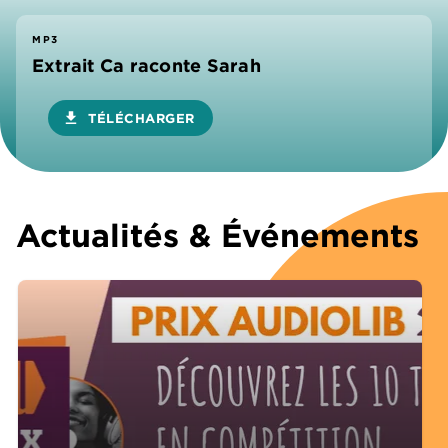
MP3
Extrait Ca raconte Sarah
download
TÉLÉCHARGER
Actualités & Événements