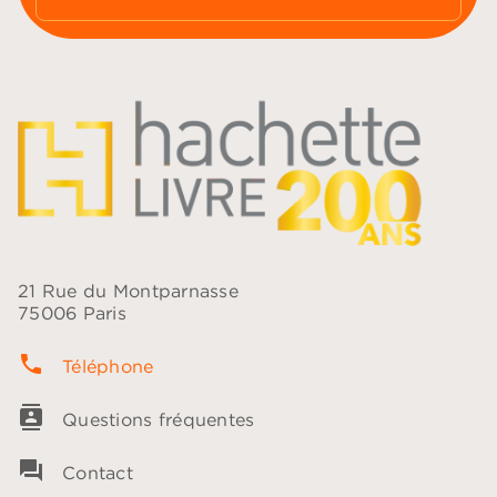
21 Rue du Montparnasse
75006 Paris
phone
Téléphone
contacts
Questions fréquentes
question_answer
Contact