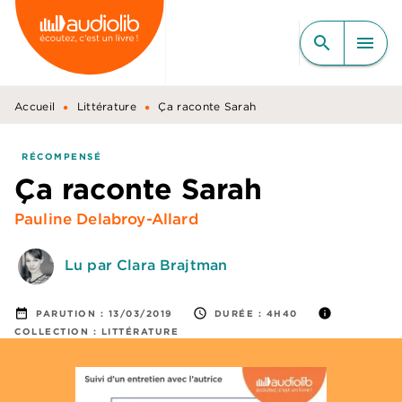
MENU
RECHERCHE
CONTENU
search
menu
PIED DE PAGE
•
•
Accueil
Littérature
Ça raconte Sarah
RÉCOMPENSÉ
Ça raconte Sarah
Pauline Delabroy-Allard
Lu par Clara Brajtman
date_range
access_time
info
PARUTION :
13/03/2019
DURÉE :
4H40
COLLECTION :
LITTÉRATURE