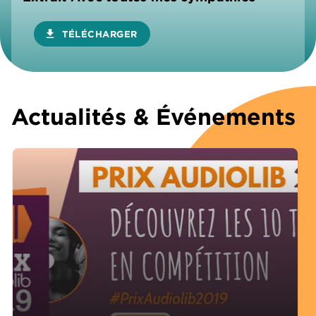
download
TÉLÉCHARGER
Actualités & Événements