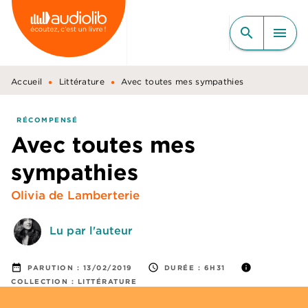
MENU
RECHERCHE
CONTENU
search
menu
PIED DE PAGE
•
•
Accueil
Littérature
Avec toutes mes sympathies
RÉCOMPENSÉ
Avec toutes mes
sympathies
Olivia de Lamberterie
Lu par l'auteur
date_range
access_time
info
PARUTION :
13/02/2019
DURÉE :
6H31
COLLECTION :
LITTÉRATURE