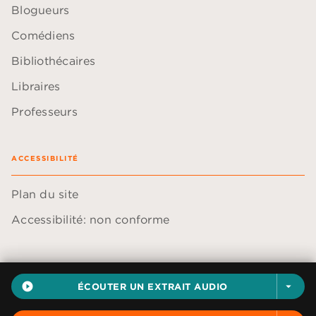
Blogueurs
Comédiens
Bibliothécaires
Libraires
Professeurs
ACCESSIBILITÉ
Plan du site
Accessibilité: non conforme
play_circle_filled
ÉCOUTER UN EXTRAIT AUDIO
arrow_drop_down
Données personnelles
Paramétrer vos cookies