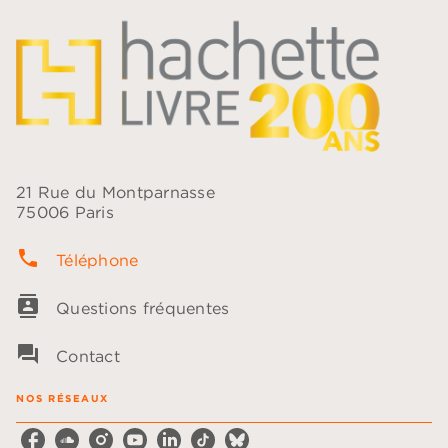
21 Rue du Montparnasse
75006 Paris
phone
Téléphone
contacts
Questions fréquentes
question_answer
Contact
NOS RÉSEAUX