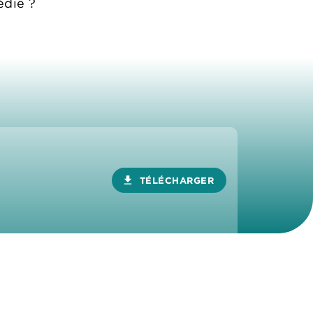
édie ?
download
TÉLÉCHARGER