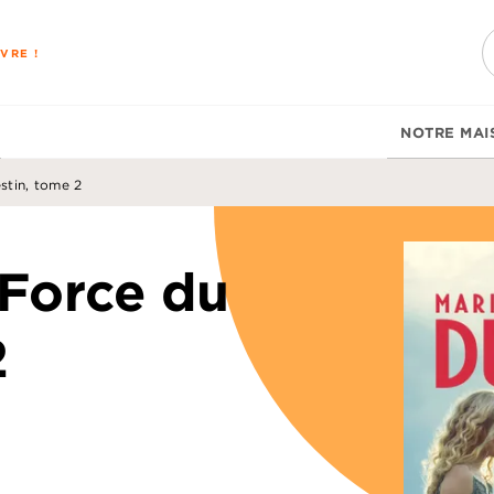
PIED DE PAGE
VRE !
NOTRE MAI
stin, tome 2
 Force du
2