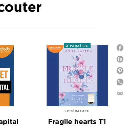
écouter
À PARAÎTRE
P
P
link
C
LITTÉRATURE
apital
Fragile hearts T1