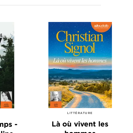
LITTÉRATURE
Là où vivent les
mps -