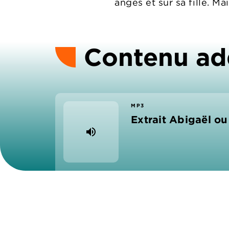
anges et sur sa fille. Ma
Contenu ad
MP3
Extrait Abigaël ou
volume_up