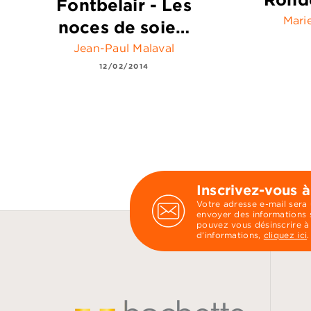
Fontbelair - Les
Mari
noces de soie…
Jean-Paul Malaval
12/02/2014
Inscrivez-vous à
Votre adresse e-mail sera
envoyer des informations s
pouvez vous désinscrire à
d’informations,
cliquez ici
.