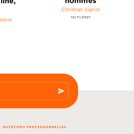
hommes
line,
Christian Signol
10/11/2021
Dupuy
send
QUESTIONS PROFESSIONNELLES