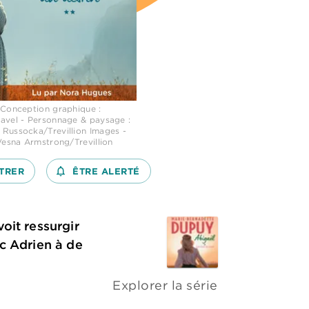
 Conception graphique :
avel - Personnage & paysage :
Russocka/Trevillion Images -
Vesna Armstrong/Trevillion
TRER
notifications_none_outlined
ÊTRE ALERTÉ
oit ressurgir
ec Adrien à de
Explorer la série