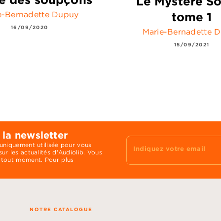
Le Mystère So
tome 1
e-Bernadette Dupuy
16/09/2020
Marie-Bernadette 
15/09/2021
 la newsletter
 uniquement utilisée pour vous
Indiquez votre email
ur les actualités d'Audiolib. Vous
 tout moment. Pour plus
NOTRE CATALOGUE