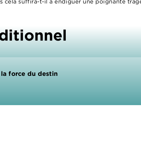
is cela suffira-t-il à endiguer une poignante trag
ditionnel
 la force du destin