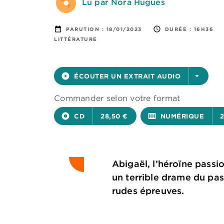
Lu par Nora Hugues
date_range
access_time
PARUTION :
18/01/2023
DURÉE :
16H36
LITTÉRATURE
play_circle_filled
ÉCOUTER UN EXTRAIT AUDIO
arrow_drop_down
Commander selon votre format
album
CD
28,50 €
surround_sound
NUMÉRIQUE
2
Abigaël, l’héroïne passi
un terrible drame du pas
rudes épreuves.