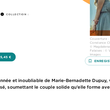
info
COLLECTION :
Couverture :
Constance Cl
© Magdalena 
Falaises : © 
Images
5,45 €
bookmark_border
ENREGIS
onnée et inoubliable de Marie-Bernadette Dupuy, v
sé, soumettant le couple solide qu’elle forme av