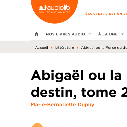
MENU
RECHERCHE
CONTENU
ÉCOUTEZ, C'EST UN LI
home
NOS LIVRES AUDIO
arrow_drop_down
À LA UNE
arrow_drop_down
•
•
Accueil
Littérature
Abigaël ou la Force du de
Abigaël ou la
destin, tome 
Marie-Bernadette Dupuy