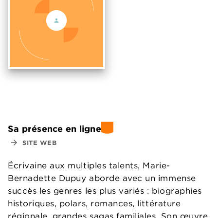
Sa présence en ligne
arrow_forward
SITE WEB
Écrivaine aux multiples talents, Marie-
Bernadette Dupuy aborde avec un immense
succès les genres les plus variés : biographies
historiques, polars, romances, littérature
régionale, grandes sagas familiales. Son œuvre