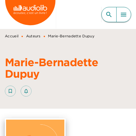
MENU
RECHERCHE
CONTENU
search
menu
PIED DE PAGE
•
•
Accueil
Auteurs
Marie-Bernadette Dupuy
Marie-Bernadette
Dupuy
bookmark_border
notifications_none_outlined