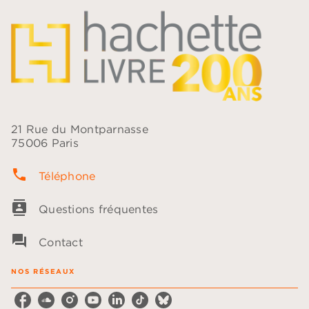
21 Rue du Montparnasse
75006 Paris
phone
Téléphone
contacts
Questions fréquentes
question_answer
Contact
NOS RÉSEAUX