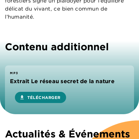
forestiers signe un plaidoyer pour l’équilibre
délicat du vivant, ce bien commun de
l’humanité.
Contenu additionnel
MP3
Extrait Le réseau secret de la nature
download
TÉLÉCHARGER
Actualités & Événements