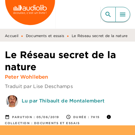
MENU
RECHERCHE
CONTENU
search
menu
PIED DE PAGE
•
•
Accueil
Documents et essais
Le Réseau secret de la nature
Le Réseau secret de la
nature
Peter Wohlleben
Traduit par
Lise Deschamps
Lu par Thibault de Montalembert
date_range
access_time
info
PARUTION :
05/06/2019
DURÉE :
7H15
COLLECTION :
DOCUMENTS ET ESSAIS