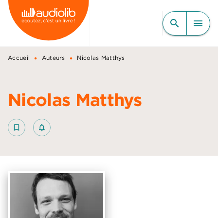
MENU
RECHERCHE
CONTENU
search
menu
PIED DE PAGE
•
•
Accueil
Auteurs
Nicolas Matthys
Nicolas Matthys
bookmark_border
notifications_none_outlined