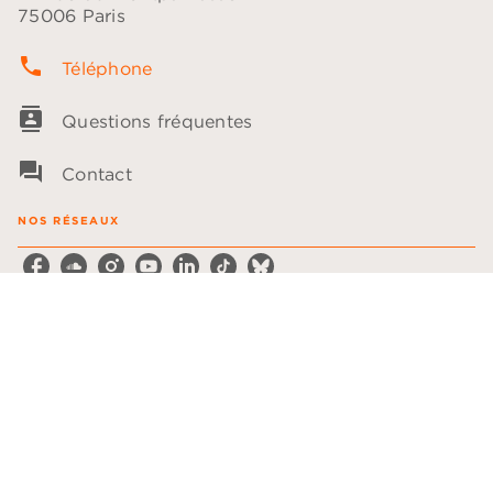
75006 Paris
phone
Téléphone
contacts
Questions fréquentes
question_answer
Contact
NOS RÉSEAUX
NOTRE CATALOGUE
Les plumes
Les voix
LA MAISON