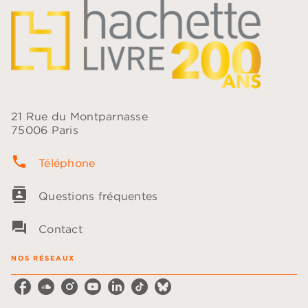
21 Rue du Montparnasse
75006 Paris
phone
Téléphone
contacts
Questions fréquentes
question_answer
Contact
NOS RÉSEAUX