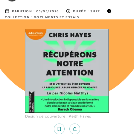
date_range
access_time
info
PARUTION :
05/05/2026
DURÉE :
9H22
COLLECTION :
DOCUMENTS ET ESSAIS
Design de couverture : Keith Hayes
bookmark_border
notifications_none_outlined