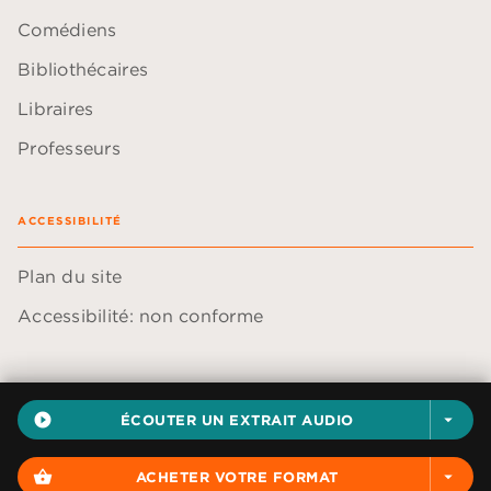
Comédiens
Bibliothécaires
Libraires
Professeurs
ACCESSIBILITÉ
Plan du site
Accessibilité: non conforme
play_circle_filled
ÉCOUTER UN EXTRAIT AUDIO
arrow_drop_down
Données personnelles
Paramétrer vos cookies
shopping_basket
ACHETER VOTRE FORMAT
arrow_drop_down
Mentions légales