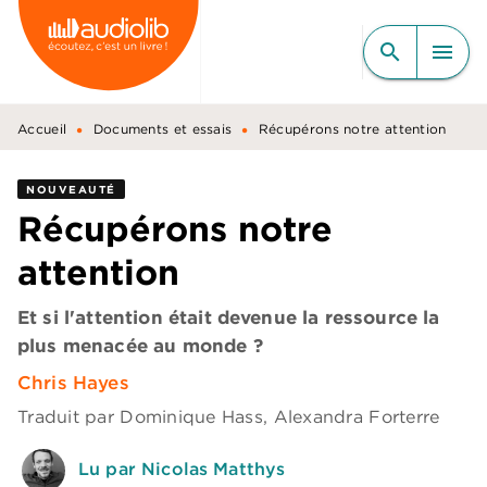
MENU
RECHERCHE
CONTENU
search
menu
PIED DE PAGE
•
•
Accueil
Documents et essais
Récupérons notre attention
NOUVEAUTÉ
Récupérons notre
attention
Et si l'attention était devenue la ressource la
plus menacée au monde ?
Chris Hayes
Traduit par
Dominique Hass
,
Alexandra Forterre
Lu par Nicolas Matthys