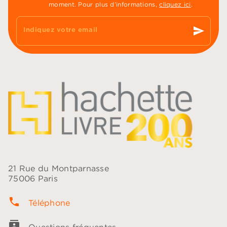
moment. Pour plus d’informations,
cliquez ici
.
send
Indiquez votre email
21 Rue du Montparnasse
75006 Paris
phone
Téléphone
contacts