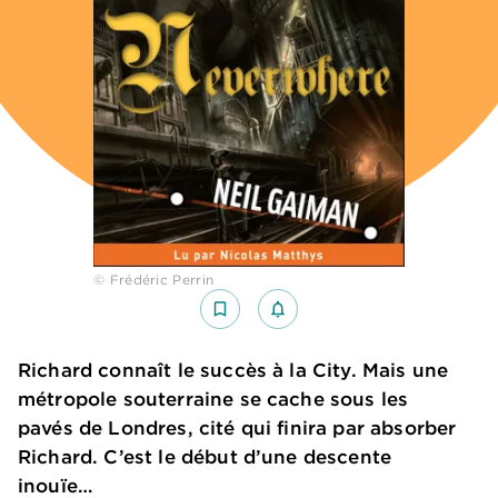
© Frédéric Perrin
bookmark_border
notifications_none_outlined
Richard connaît le succès à la City. Mais une
métropole souterraine se cache sous les
pavés de Londres, cité qui finira par absorber
Richard. C’est le début d’une descente
inouïe…