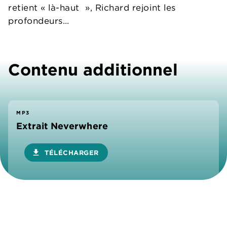
retient « là-haut », Richard rejoint les
profondeurs…
Contenu additionnel
MP3
Extrait Neverwhere
download
TÉLÉCHARGER