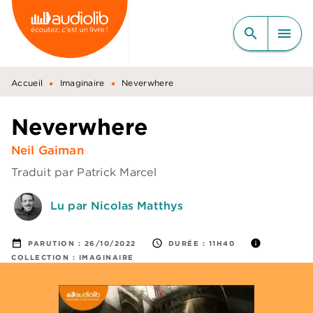
MENU
RECHERCHE
CONTENU
search
menu
PIED DE PAGE
•
•
Accueil
Imaginaire
Neverwhere
Neverwhere
Neil Gaiman
Traduit par
Patrick Marcel
Lu par Nicolas Matthys
date_range
access_time
info
PARUTION :
26/10/2022
DURÉE :
11H40
COLLECTION :
IMAGINAIRE