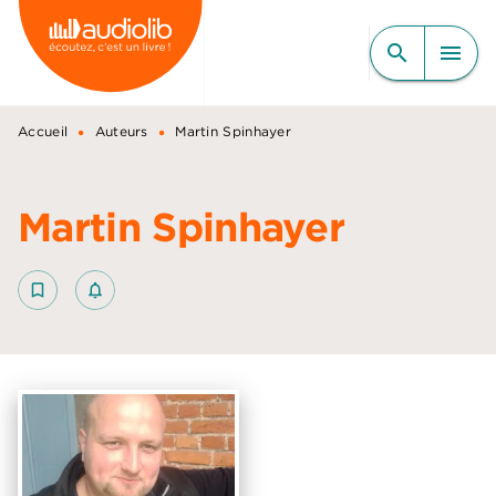
MENU
RECHERCHE
CONTENU
search
menu
PIED DE PAGE
•
•
Accueil
Auteurs
Martin Spinhayer
Martin Spinhayer
bookmark_border
notifications_none_outlined