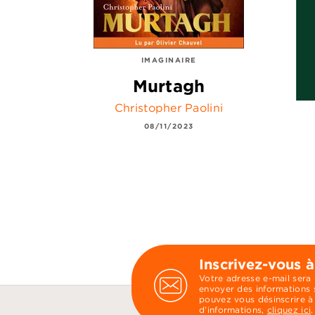
IMAGINAIRE
Murtagh
Christopher Paolini
08/11/2023
Inscrivez-vous à
Votre adresse e-mail sera
envoyer des informations s
pouvez vous désinscrire à
d’informations,
cliquez ici
.