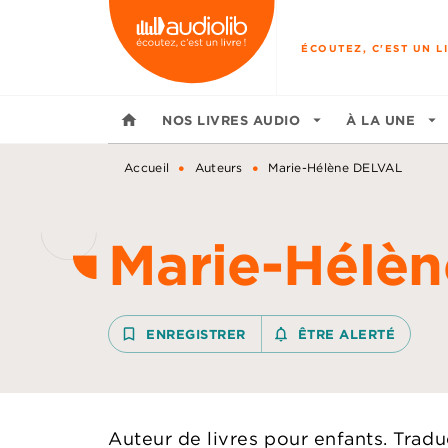
MENU
RECHERCHE
CONTENU
ÉCOUTEZ, C'EST UN LI
home
NOS LIVRES AUDIO
arrow_drop_down
À LA UNE
arrow_drop_down
•
•
Accueil
Auteurs
Marie-Hélène DELVAL
Marie-Hélè
bookmark_border
ENREGISTRER
notifications_none_outline
ÊTRE ALERTÉ
Auteur de livres pour enfants. Tradu