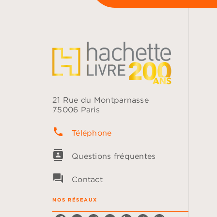
21 Rue du Montparnasse
75006 Paris
phone
Téléphone
contacts
Questions fréquentes
question_answer
Contact
NOS RÉSEAUX