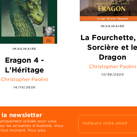
IMAGINAIRE
La Fourchette,
Sorcière et l
IMAGINAIRE
Dragon
Eragon 4 -
Christopher Paolini
L'Héritage
12/08/2020
Christopher Paolini
14/10/2020
 la newsletter
 uniquement utilisée pour vous
Indiquez votre email
ur les actualités d'Audiolib. Vous
 tout moment. Pour plus