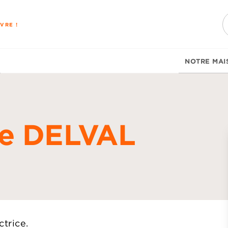
PIED DE PAGE
VRE !
NOTRE MAI
ne DELVAL
d
ctrice.