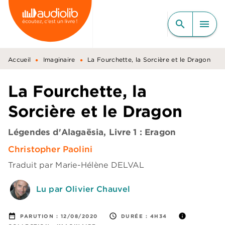
MENU
RECHERCHE
CONTENU
search
menu
PIED DE PAGE
•
•
Accueil
Imaginaire
La Fourchette, la Sorcière et le Dragon
La Fourchette, la
Sorcière et le Dragon
Légendes d'Alagaësia, Livre 1 : Eragon
Christopher Paolini
Traduit par
Marie-Hélène DELVAL
Lu par Olivier Chauvel
date_range
access_time
info
PARUTION :
12/08/2020
DURÉE :
4H34