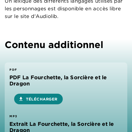
Un lexique des différents langages utilisés par
les personnages est disponible en accès libre
sur le site d'Audiolib.
Contenu additionnel
PDF
PDF La Fourchette, la Sorcière et le
Dragon
download
TÉLÉCHARGER
MP3
Extrait La Fourchette, la Sorcière et le
Dragon