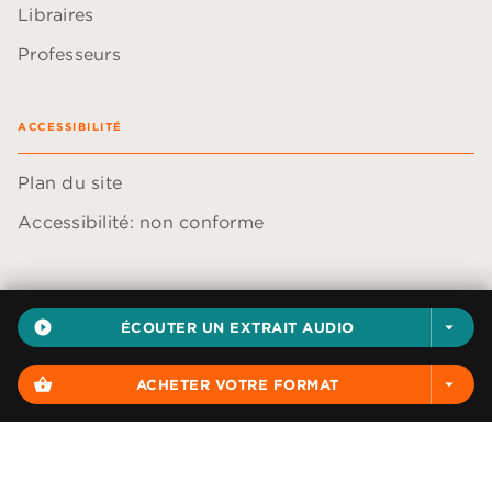
Libraires
Professeurs
ACCESSIBILITÉ
Plan du site
Accessibilité: non conforme
play_circle_filled
ÉCOUTER UN EXTRAIT AUDIO
arrow_drop_down
Données personnelles
Paramétrer vos cookies
shopping_basket
ACHETER VOTRE FORMAT
arrow_drop_down
Mentions légales
Conditions générales d'utilisation
Charte de référencement