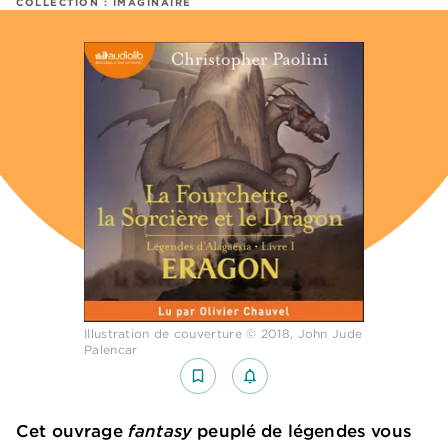
COLLECTION :
IMAGINAIRE
Illustration de couverture © 2018, John Jude
Palencar
bookmark_border
notifications_none_outlined
Cet ouvrage
fantasy
peuplé de légendes vous