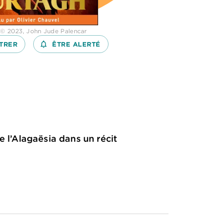
 © 2023, John Jude Palencar
TRER
notifications_none_outlined
ÊTRE ALERTÉ
e l’Alagaësia dans un récit