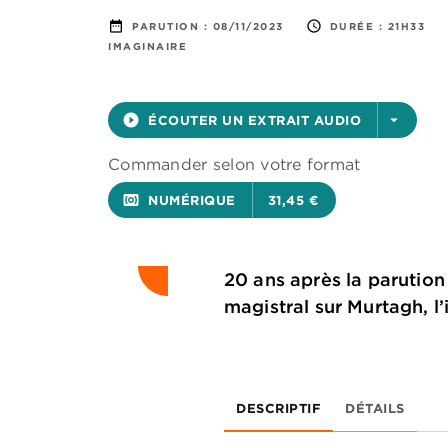
date_range
access_time
PARUTION :
08/11/2023
DURÉE :
21H33
IMAGINAIRE
play_circle_filled
ÉCOUTER UN EXTRAIT AUDIO
arrow_drop_down
Commander selon votre format
surround_sound
NUMÉRIQUE
31,45 €
20 ans après la parution
magistral sur Murtagh, l
DESCRIPTIF
DÉTAILS