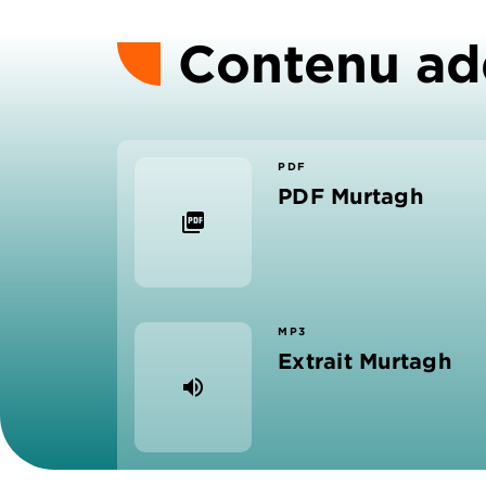
Contenu ad
PDF
PDF Murtagh
picture_as_pdf
MP3
Extrait Murtagh
volume_up