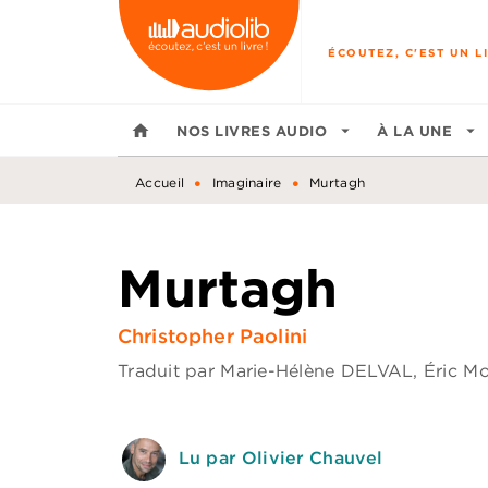
MENU
RECHERCHE
CONTENU
ÉCOUTEZ, C'EST UN LI
home
NOS LIVRES AUDIO
arrow_drop_down
À LA UNE
arrow_drop_down
•
•
Accueil
Imaginaire
Murtagh
Murtagh
Christopher Paolini
Traduit par
Marie-Hélène DELVAL
,
Éric M
Lu par Olivier Chauvel