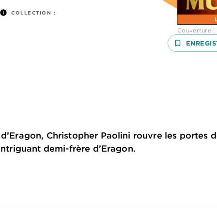
info
COLLECTION :
Couverture :
bookmark_border
ENREGIS
 d’Eragon, Christopher Paolini rouvre les portes d
’intriguant demi-frère d’Eragon.