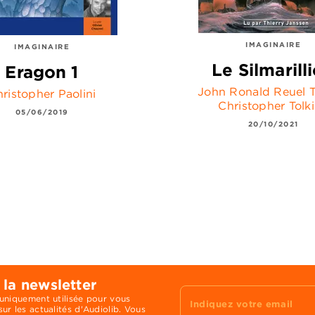
IMAGINAIRE
IMAGINAIRE
Le Silmarill
Eragon 1
John Ronald Reuel T
ristopher Paolini
Christopher Tolk
05/06/2019
20/10/2021
 la newsletter
 uniquement utilisée pour vous
Indiquez votre email
ur les actualités d'Audiolib. Vous