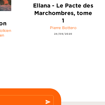
Ellana - Le Pacte des
Marchombres, tome
1
ion
Pierre Bottero
olkien
24/09/2020
ien
send