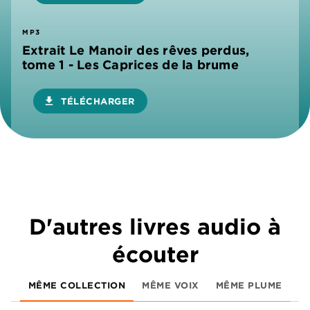
MP3
Extrait Le Manoir des rêves perdus,
tome 1 - Les Caprices de la brume
download
TÉLÉCHARGER
D'autres livres audio à
écouter
MÊME COLLECTION
MÊME VOIX
MÊME PLUME