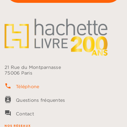
21 Rue du Montparnasse
75006 Paris
phone
Téléphone
contacts
Questions fréquentes
question_answer
Contact
NOS RÉSEAUX