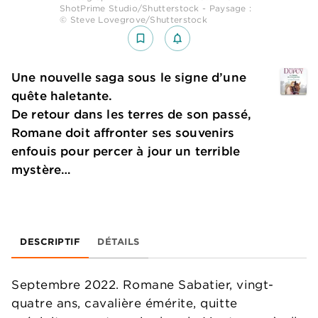
ShotPrime Studio/Shutterstock - Paysage :
© Steve Lovegrove/Shutterstock
bookmark_border
notifications_none_outlined
Une nouvelle saga sous le signe d’une
quête haletante.
De retour dans les terres de son passé,
Romane doit affronter ses souvenirs
enfouis pour percer à jour un terrible
mystère…
DESCRIPTIF
DÉTAILS
Septembre 2022. Romane Sabatier, vingt-
quatre ans, cavalière émérite, quitte