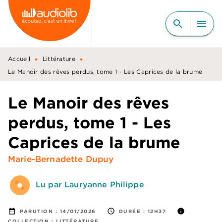
MENU
RECHERCHE
CONTENU
search
menu
PIED DE PAGE
•
•
Accueil
Littérature
Le Manoir des rêves perdus, tome 1 - Les Caprices de la brume
Le Manoir des rêves
perdus, tome 1 - Les
Caprices de la brume
Marie-Bernadette Dupuy
Lu par Lauryanne Philippe
date_range
access_time
info
PARUTION :
14/01/2026
DURÉE :
12H37
COLLECTION :
LITTÉRATURE