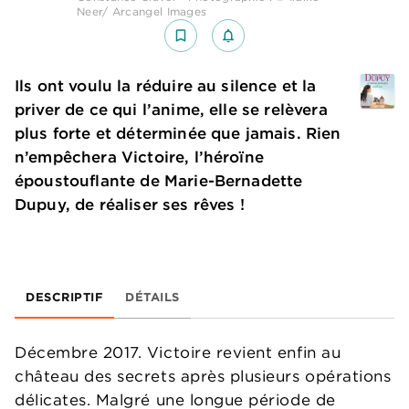
Neer/ Arcangel Images
bookmark_border
notifications_none_outlined
Ils ont voulu la réduire au silence et la
priver de ce qui l’anime, elle se relèvera
plus forte et déterminée que jamais. Rien
n’empêchera Victoire, l’héroïne
époustouflante de Marie-Bernadette
Dupuy, de réaliser ses rêves !
DESCRIPTIF
DÉTAILS
Décembre 2017. Victoire revient enfin au
château des secrets après plusieurs opérations
délicates. Malgré une longue période de