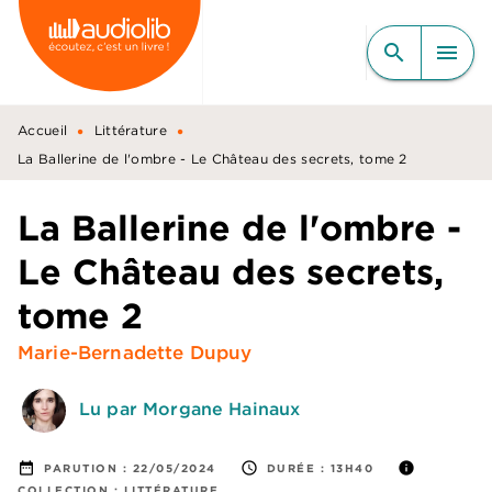
MENU
RECHERCHE
CONTENU
search
menu
PIED DE PAGE
•
•
Accueil
Littérature
La Ballerine de l'ombre - Le Château des secrets, tome 2
La Ballerine de l'ombre -
Le Château des secrets,
tome 2
Marie-Bernadette Dupuy
Lu par Morgane Hainaux
date_range
access_time
info
PARUTION :
22/05/2024
DURÉE :
13H40
COLLECTION :
LITTÉRATURE