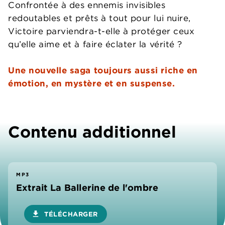
Confrontée à des ennemis invisibles
redoutables et prêts à tout pour lui nuire,
Victoire parviendra-t-elle à protéger ceux
qu’elle aime et à faire éclater la vérité ?
Une nouvelle saga toujours aussi riche en
émotion, en mystère et en suspense.
Contenu additionnel
MP3
Extrait La Ballerine de l'ombre
download
TÉLÉCHARGER