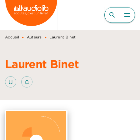
MENU
RECHERCHE
CONTENU
search
menu
PIED DE PAGE
•
•
Accueil
Auteurs
Laurent Binet
Laurent Binet
bookmark_border
notifications_none_outlined