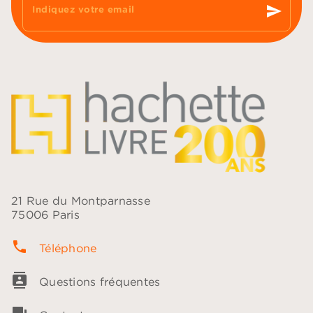
send
Indiquez votre email
21 Rue du Montparnasse
75006 Paris
phone
Téléphone
contacts
Questions fréquentes