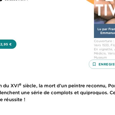
Couverture :
2,95 €
Vers 1533, Fl
En vignette, 
Médicis. Vers
Museum
bookmark_border
ENREGIS
e
in du XVI
siècle, la mort d’un peintre reconnu, P
clenchent une série de complots et quiproquos. C
e réussite !