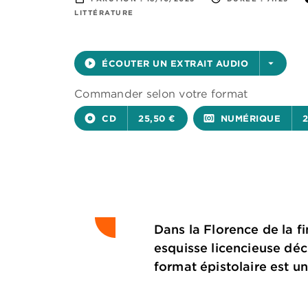
LITTÉRATURE
play_circle_filled
ÉCOUTER UN EXTRAIT AUDIO
arrow_drop_down
Commander selon votre format
album
CD
25,50 €
surround_sound
NUMÉRIQUE
2
Dans la Florence de la f
esquisse licencieuse dé
format épistolaire est un