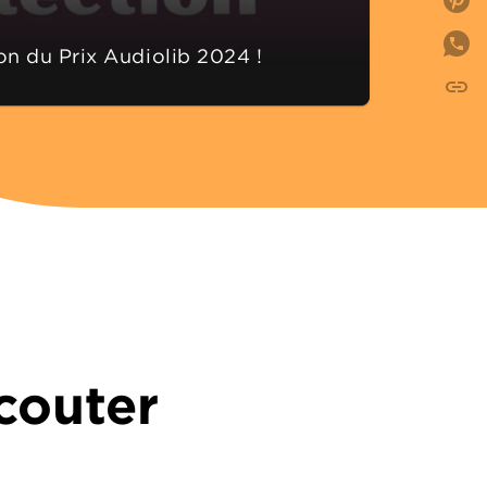
P
on du Prix Audiolib 2024 !
link
C
écouter