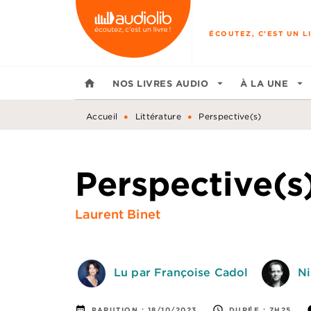
MENU
RECHERCHE
CONTENU
ÉCOUTEZ, C'EST UN LI
home
NOS LIVRES AUDIO
arrow_drop_down
À LA UNE
arrow_drop_down
•
•
Accueil
Littérature
Perspective(s)
Perspective(s
Laurent Binet
Lu par Françoise Cadol
Ni
date_range
access_time
i
PARUTION :
18/10/2023
DURÉE :
7H25