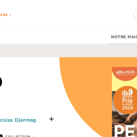
PIED DE PAGE
VRE !
NOTRE MAI
)
colas Djermag
nfo
COLLECTION :