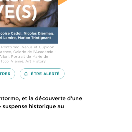
 Pontormo, Vénus et Cupidon.
orence, Galerie de l'Académie -
Allori, Portrait de Marie de
 1555, Vienne, Art History
TRER
notifications_none_outlined
ÊTRE ALERTÉ
ontormo, et la découverte d’une
e suspense historique au