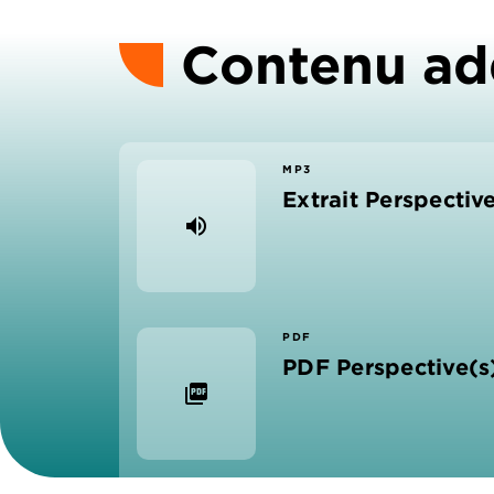
Contenu ad
MP3
Extrait Perspectiv
volume_up
PDF
PDF Perspective(s
picture_as_pdf