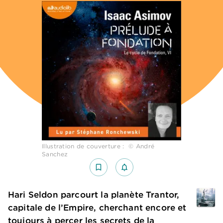
Illustration de couverture : © André
Sanchez
bookmark_border
notifications_none_outlined
Hari Seldon parcourt la planète Trantor,
capitale de l’Empire, cherchant encore et
toujours à percer les secrets de la