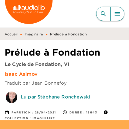
MENU
RECHERCHE
CONTENU
search
menu
PIED DE PAGE
•
•
Accueil
Imaginaire
Prélude à Fondation
Prélude à Fondation
Le Cycle de Fondation, VI
Isaac Asimov
Traduit par
Jean Bonnefoy
Lu par Stéphane Ronchewski
date_range
access_time
info
PARUTION :
28/04/2021
DURÉE :
15H43
COLLECTION :
IMAGINAIRE