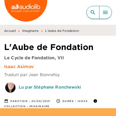
MENU
RECHERCHE
CONTENU
search
menu
PIED DE PAGE
•
•
Accueil
Imaginaire
L'Aube de Fondation
L'Aube de Fondation
Le Cycle de Fondation, VII
Isaac Asimov
Traduit par
Jean Bonnefoy
Lu par Stéphane Ronchewski
date_range
access_time
info
PARUTION :
23/06/2021
DURÉE :
14H45
COLLECTION :
IMAGINAIRE