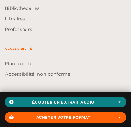
Bibliothécaires
Libraires
Professeurs
ACCESSIBILITÉ
Plan du site
Accessibilité: non conforme
play_circle_filled
ÉCOUTER UN EXTRAIT AUDIO
arrow_drop_down
Données personnelles
Paramétrer vos cookies
shopping_basket
ACHETER VOTRE FORMAT
arrow_drop_down
Mentions légales
Conditions générales d'utilisation