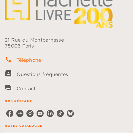
21 Rue du Montparnasse
75006 Paris
phone
Téléphone
contacts
Questions fréquentes
question_answer
Contact
NOS RÉSEAUX
NOTRE CATALOGUE