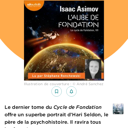
Illustration de couverture : © André Sanchez
bookmark_border
notifications_none_outlined
Le dernier tome du
Cycle de Fondation
offre un superbe portrait d’Hari Seldon, le
père de la psychohistoire. Il ravira tous