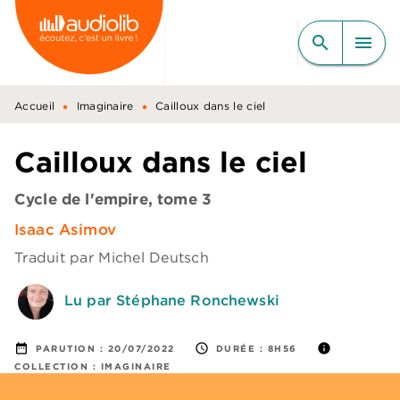
MENU
RECHERCHE
CONTENU
search
menu
PIED DE PAGE
•
•
Accueil
Imaginaire
Cailloux dans le ciel
Cailloux dans le ciel
Cycle de l'empire, tome 3
Isaac Asimov
Traduit par
Michel Deutsch
Lu par Stéphane Ronchewski
date_range
access_time
info
PARUTION :
20/07/2022
DURÉE :
8H56
COLLECTION :
IMAGINAIRE