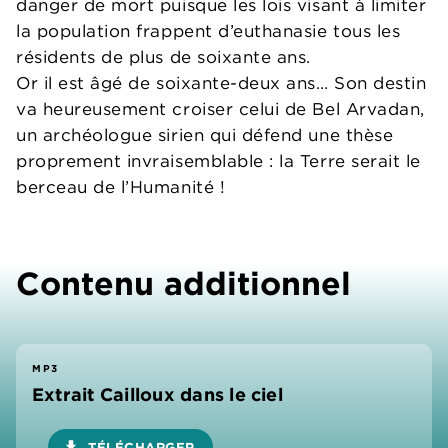
danger de mort puisque les lois visant à limiter
la population frappent d’euthanasie tous les
résidents de plus de soixante ans.
Or il est âgé de soixante-deux ans… Son destin
va heureusement croiser celui de Bel Arvadan,
un archéologue sirien qui défend une thèse
proprement invraisemblable : la Terre serait le
berceau de l’Humanité !
Contenu additionnel
MP3
Extrait Cailloux dans le ciel
download
TÉLÉCHARGER