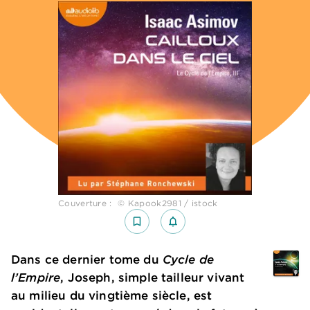
Couverture : © Kapook2981 / istock
bookmark_border
notifications_none_outlined
Dans ce dernier tome du
Cycle de
l’Empire
, Joseph, simple tailleur vivant
au milieu du vingtième siècle, est