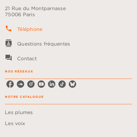
21 Rue du Montparnasse
75006 Paris
phone
Téléphone
contacts
Questions fréquentes
question_answer
Contact
NOS RÉSEAUX
NOTRE CATALOGUE
Les plumes
Les voix