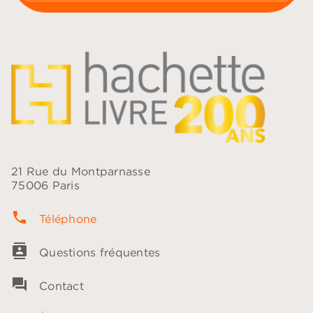
21 Rue du Montparnasse
75006 Paris
phone
Téléphone
contacts
Questions fréquentes
question_answer
Contact