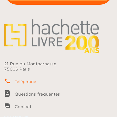
21 Rue du Montparnasse
75006 Paris
phone
Téléphone
contacts
Questions fréquentes
question_answer
Contact