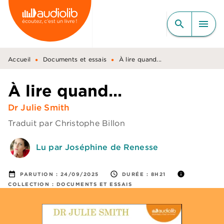
MENU
RECHERCHE
CONTENU
search
menu
PIED DE PAGE
•
•
Accueil
Documents et essais
À lire quand...
À lire quand...
Dr Julie Smith
Traduit par
Christophe Billon
Lu par Joséphine de Renesse
date_range
access_time
info
PARUTION :
24/09/2025
DURÉE :
8H21
COLLECTION :
DOCUMENTS ET ESSAIS