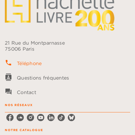
21 Rue du Montparnasse
75006 Paris
phone
Téléphone
contacts
Questions fréquentes
question_answer
Contact
NOS RÉSEAUX
NOTRE CATALOGUE