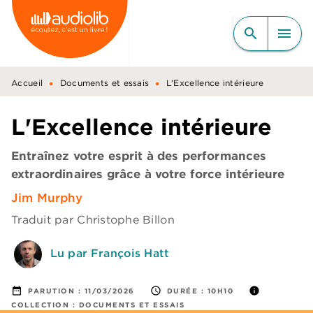
MENU
RECHERCHE
CONTENU
search
menu
PIED DE PAGE
•
•
Accueil
Documents et essais
L'Excellence intérieure
L'Excellence intérieure
Entraînez votre esprit à des performances
extraordinaires grâce à votre force intérieure
Jim Murphy
Traduit par
Christophe Billon
Lu par François Hatt
date_range
access_time
info
PARUTION :
11/03/2026
DURÉE :
10H10
COLLECTION :
DOCUMENTS ET ESSAIS