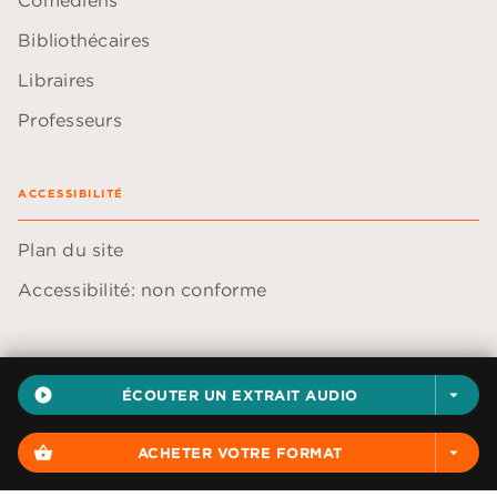
Bibliothécaires
Libraires
Professeurs
ACCESSIBILITÉ
Plan du site
Accessibilité: non conforme
play_circle_filled
ÉCOUTER UN EXTRAIT AUDIO
arrow_drop_down
Données personnelles
Paramétrer vos cookies
shopping_basket
ACHETER VOTRE FORMAT
arrow_drop_down
Mentions légales